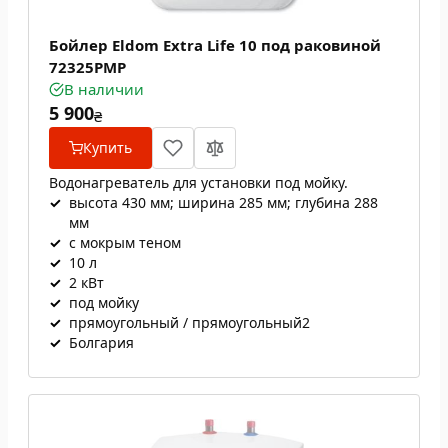
Бойлер Eldom Extra Life 10 под раковиной
72325PMP
В наличии
5 900
₴
Купить
Водонагреватель для установки под мойку.
✓
высота 430 мм; ширина 285 мм; глубина 288
мм
✓
с мокрым теном
✓
10 л
✓
2 кВт
✓
под мойку
✓
прямоугольный / прямоугольный2
✓
Болгария