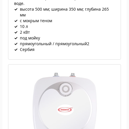
воде.
✓
высота 500 мм; ширина 350 мм; глубина 265
мм
✓
с мокрым теном
✓
10 л
✓
2 кВт
✓
под мойку
✓
прямоугольный / прямоугольный2
✓
Сербия