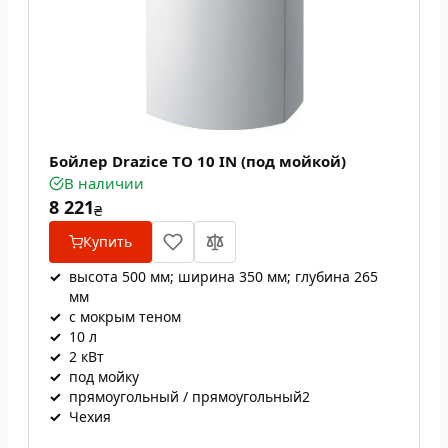
Бойлер Drazice TO 10 IN (под мойкой)
В наличии
8 221
₴
Купить
✓
высота 500 мм; ширина 350 мм; глубина 265
мм
✓
с мокрым теном
✓
10 л
✓
2 кВт
✓
под мойку
✓
прямоугольный / прямоугольный2
✓
Чехия