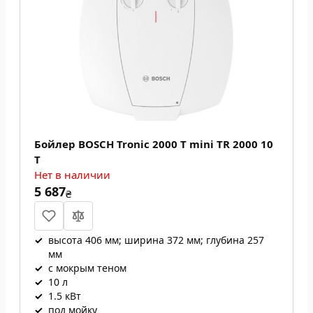
Бойлер BOSCH Tronic 2000 T mini TR 2000 10
T
Нет в наличии
5 687
₴
✓
высота 406 мм; ширина 372 мм; глубина 257
мм
✓
с мокрым теном
✓
10 л
✓
1.5 кВт
✓
под мойку