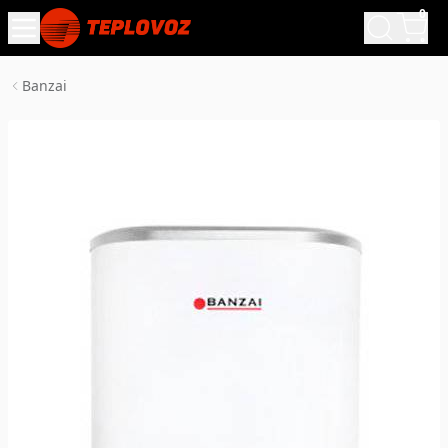
0
Banzai