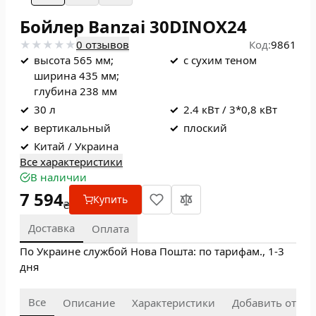
Бойлер Banzai 30DINOX24
0 отзывов
Код:
9861
✓
высота 565 мм;
✓
с сухим теном
ширина 435 мм;
глубина 238 мм
✓
30 л
✓
2.4 кВт / 3*0,8 кВт
✓
вертикальный
✓
плоский
✓
Китай / Украина
Все характеристики
В наличии
7 594
Купить
₴
Доставка
Оплата
По Украине службой Нова Пошта: по тарифам., 1-3
дня
Все
Описание
Характеристики
Добавить отзыв