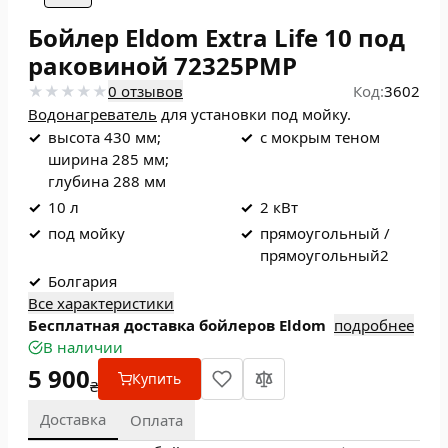
Бойлер Eldom Extra Life 10 под
раковиной 72325PMP
0 отзывов
Код:
3602
Водонагреватель
для установки под мойку.
✓
высота 430 мм;
✓
с мокрым теном
ширина 285 мм;
глубина 288 мм
✓
10 л
✓
2 кВт
✓
под мойку
✓
прямоугольный /
прямоугольный2
✓
Болгария
Все характеристики
Бесплатная доставка бойлеров Eldom
подробнее
В наличии
5 900
Купить
₴
Доставка
Оплата