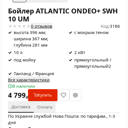
Бойлер ATLANTIC ONDEO+ SWH
10 UM
0 отзывов
Код:
3186
✓
высота 396 мм;
✓
с мокрым теном
ширина 367 мм;
глубина 281 мм
✓
10 л
✓
2 кВт
✓
под мойку
✓
прямоугольный /
прямоугольный2
✓
Таиланд / Франция
Все характеристики
В наличии
4 799
Купить
₴
Доставка
Оплата
По Украине службой Нова Пошта: по тарифам., 1-3
дня