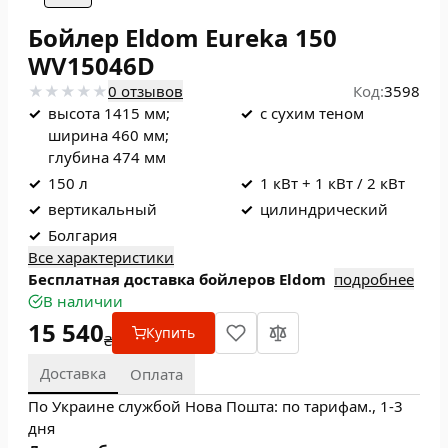
Бойлер Eldom Eureka 150
WV15046D
0 отзывов
Код:
3598
✓
высота 1415 мм;
✓
с сухим теном
ширина 460 мм;
глубина 474 мм
✓
150 л
✓
1 кВт + 1 кВт / 2 кВт
✓
вертикальный
✓
цилиндрический
✓
Болгария
Все характеристики
Бесплатная доставка бойлеров Eldom
подробнее
В наличии
15 540
Купить
₴
Доставка
Оплата
По Украине службой Нова Пошта: по тарифам., 1-3
дня