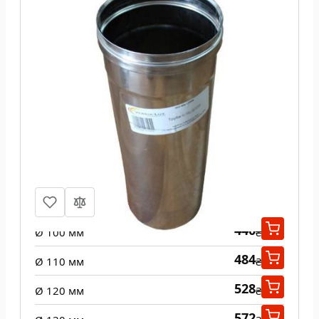
Труба из нержавеющей стали 1 м
одност 0,8 мм
440
Ø 100 мм
₴
484
Ø 110 мм
₴
528
Ø 120 мм
₴
572