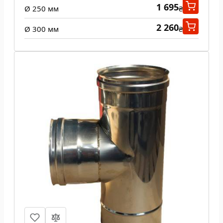
1 695
Ø 250 мм
₴
2 260
Ø 300 мм
₴
Тройник 87 град одностенный 0,5
мм