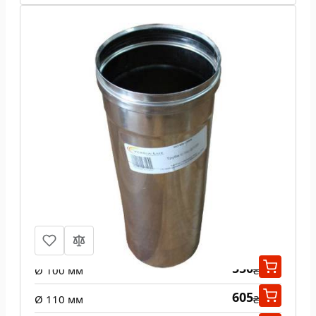
Труба из нержавеющей стали 1 м
одност 1 мм
550
Ø 100 мм
₴
605
Ø 110 мм
₴