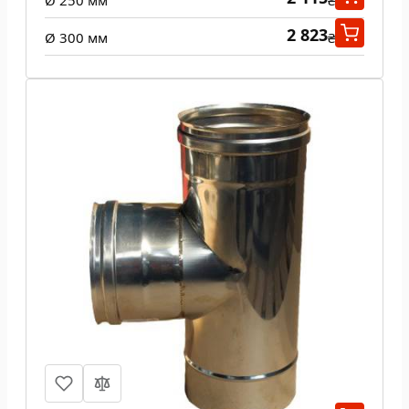
Ø 250 мм
₴
2 823
Ø 300 мм
₴
Тройник 87 град одностенный 0,8
мм