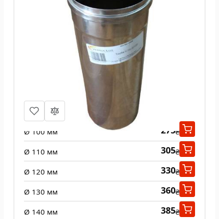
Труба из нержавеющей стали 1 м
одност 0,5 мм
275
Ø 100 мм
₴
305
Ø 110 мм
₴
330
Ø 120 мм
₴
360
Ø 130 мм
₴
385
Ø 140 мм
₴