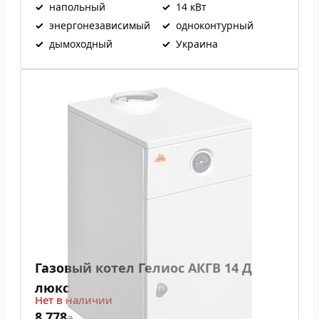
✓
напольный
✓
14 кВт
✓
энергонезависимый
✓
одноконтурный
✓
дымоходный
✓
Украина
Газовый котел Гелиос АКГВ 14 Д
люкс
Нет в наличии
8 778