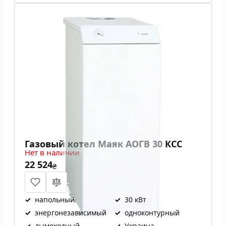
Газовый котел Маяк АОГВ 30 КСС
Нет в наличии
22 524
₴
✓
напольный
✓
30 кВт
✓
энергонезависимый
✓
одноконтурный
✓
дымоходный
✓
Украина