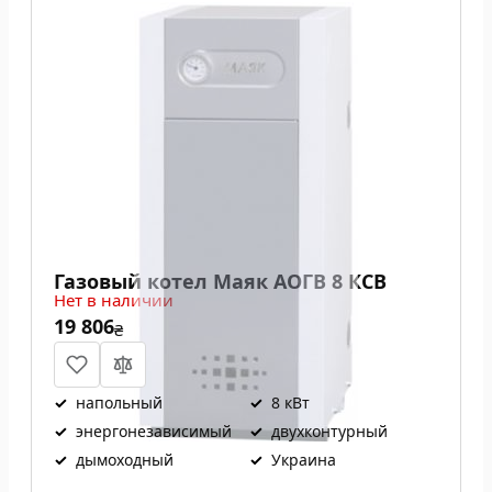
Газовый котел Маяк АОГВ 8 КСВ
Нет в наличии
19 806
₴
✓
напольный
✓
8 кВт
✓
энергонезависимый
✓
двухконтурный
✓
дымоходный
✓
Украина