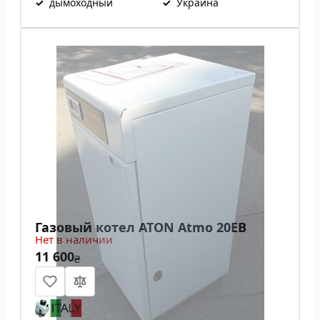
✓
дымоходный
✓
Украина
Газовый котел ATON Atmo 20ЕВ
Нет в наличии
11 600
₴