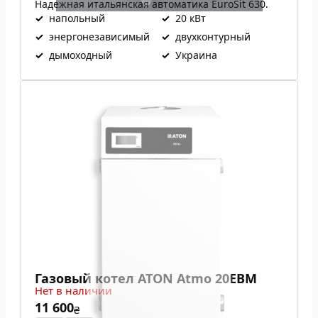
Надежная итальянская автоматика EuroSit 630.
✓
напольный
✓
20 кВт
✓
энергонезависимый
✓
двухконтурный
✓
дымоходный
✓
Украина
Газовый котел ATON Atmo 20ЕВМ
Нет в наличии
11 600
₴