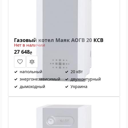
Газовый котел Маяк АОГВ 20 КСВ
Нет в наличии
27 648
₴
✓
напольный
✓
20 кВт
✓
энергонезависимый
✓
двухконтурный
✓
дымоходный
✓
Украина