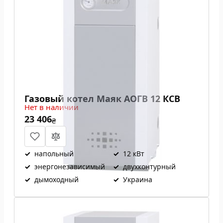
Газовый котел Маяк АОГВ 12 КСВ
Нет в наличии
23 406
₴
✓
напольный
✓
12 кВт
✓
энергонезависимый
✓
двухконтурный
✓
дымоходный
✓
Украина