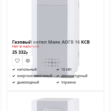
Газовый котел Маяк АОГВ 16 КСВ
Нет в наличии
25 332
₴
✓
напольный
✓
16 кВт
✓
энергонезависимый
✓
двухконтурный
✓
дымоходный
✓
Украина