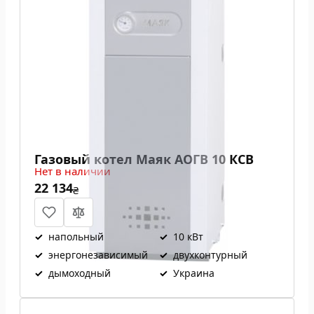
Газовый котел Маяк АОГВ 10 КСВ
Нет в наличии
22 134
₴
✓
напольный
✓
10 кВт
✓
энергонезависимый
✓
двухконтурный
✓
дымоходный
✓
Украина