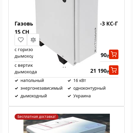
Газовый котел Атем Житомир-3 КС-Г
15 СН
с горизонтальным выходом
21 190
дымохода
₴
с вертикальным выходом
21 190
дымохода
₴
✓
напольный
✓
16 кВт
✓
энергонезависимый
✓
одноконтурный
✓
дымоходный
✓
Украина
Бесплатная доставка!