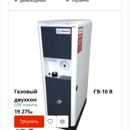
✓
дымоходный
✓
Украина
Газовый котел Проскуров АОГВ-10 В
двухконтурный
В наличии
19 275
₴
Купить