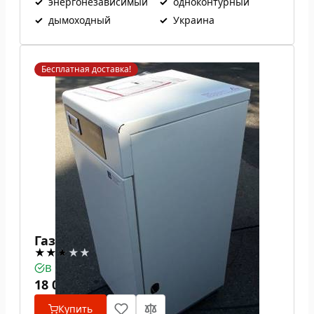
✓
энергонезависимый
✓
одноконтурный
✓
дымоходный
✓
Украина
Бесплатная доставка!
Газовый котел ATON Atmo 10Е
В наличии
18 030
₴
Купить