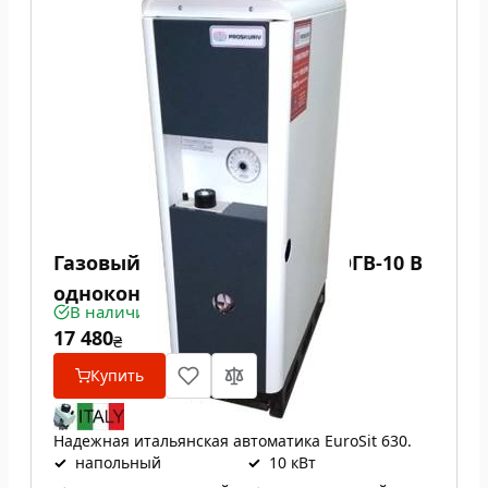
Газовый котел Проскуров АОГВ-10 В
одноконтурный
В наличии
17 480
₴
Купить
Надежная итальянская автоматика EuroSit 630.
✓
напольный
✓
10 кВт