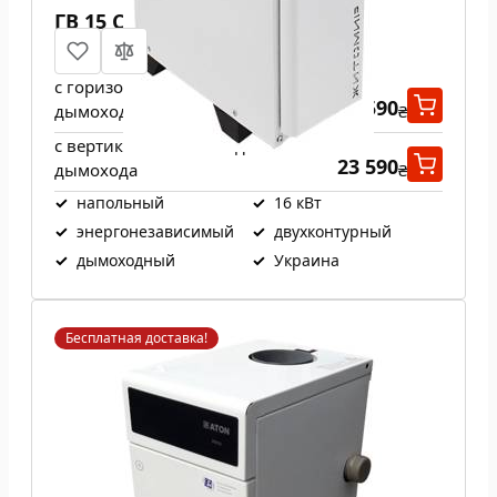
ГВ 15 СН
с горизонтальным выходом
23 590
дымохода
₴
с вертикальным выходом
23 590
дымохода
₴
✓
напольный
✓
16 кВт
✓
энергонезависимый
✓
двухконтурный
✓
дымоходный
✓
Украина
Бесплатная доставка!