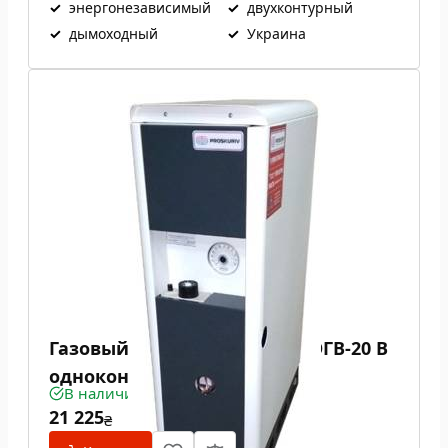
✓
энергонезависимый
✓
двухконтурный
✓
дымоходный
✓
Украина
Газовый котел Проскуров АОГВ-20 В
одноконтурный
В наличии
21 225
₴