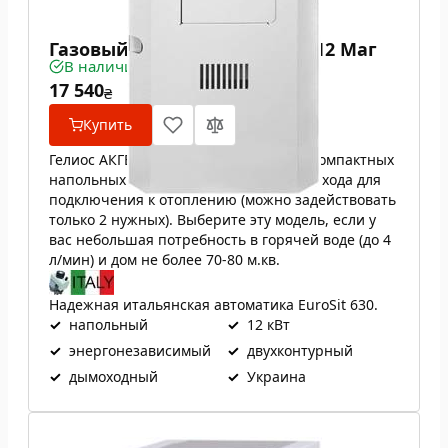
Газовый котел Гелиос АКГВ 12 Маг
В наличии
17 540
₴
Купить
Гелиос АКГВ 12 Маг — один из самых компактных
напольных газовых котлов. Имеет 4 выхода для
подключения к отоплению (можно задействовать
только 2 нужных). Выберите эту модель, если у
вас небольшая потребность в горячей воде (до 4
л/мин) и дом не более 70-80 м.кв.
Надежная итальянская автоматика EuroSit 630.
✓
напольный
✓
12 кВт
✓
энергонезависимый
✓
двухконтурный
✓
дымоходный
✓
Украина