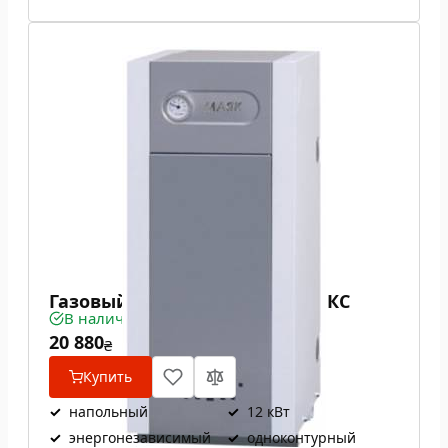
Газовый котел Маяк АОГВ 12 КС
В наличии
20 880
₴
Купить
✓
напольный
✓
12 кВт
✓
энергонезависимый
✓
одноконтурный