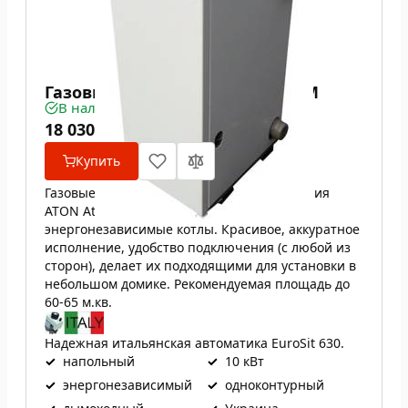
Газовый котел ATON Atmo 10ЕМ
В наличии
18 030
₴
Купить
Газовые котлы с открытой камерой сгорания
ATON Atmo 10ЕМ, это современные
энергонезависимые котлы. Красивое, аккуратное
исполнение, удобство подключения (с любой из
сторон), делает их подходящими для установки в
небольшом домике. Рекомендуемая площадь до
60-65 м.кв.
Надежная итальянская автоматика EuroSit 630.
✓
напольный
✓
10 кВт
✓
энергонезависимый
✓
одноконтурный