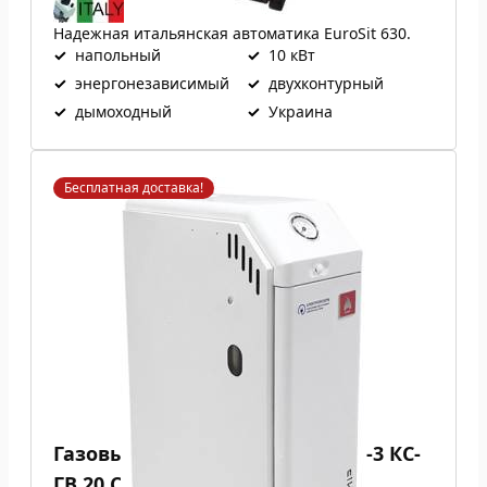
Надежная итальянская автоматика EuroSit 630.
✓
напольный
✓
10 кВт
✓
энергонезависимый
✓
двухконтурный
✓
дымоходный
✓
Украина
Бесплатная доставка!
Газовый котел Атем Житомир-3 КС-
ГВ 20 СН