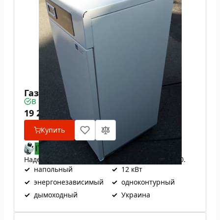
Газовый котел ATON Atmo 12Е
В наличии
19 285
₴
Купить
Надежная итальянская автоматика EuroSit 630.
✓
напольный
✓
12 кВт
✓
энергонезависимый
✓
одноконтурный
✓
дымоходный
✓
Украина