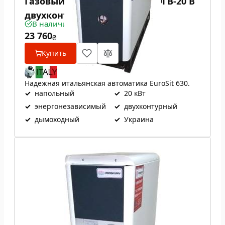
Газовый котел Проскуров АОГВ-20 В
двухконтурный
В наличии
23 760
₴
Купить
Надежная итальянская автоматика EuroSit 630.
✓
напольный
✓
20 кВт
✓
энергонезависимый
✓
двухконтурный
✓
дымоходный
✓
Украина