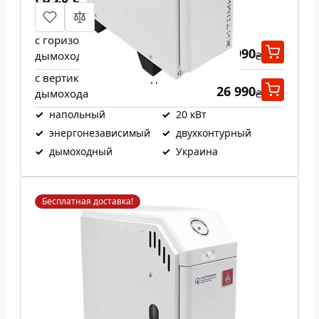
с горизонтальным выходом
26 990
дымохода
₴
с вертикальным выходом
26 990
дымохода
₴
✓
напольный
✓
20 кВт
✓
энергонезависимый
✓
двухконтурный
✓
дымоходный
✓
Украина
Бесплатная доставка!