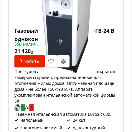
Газовый котел Проскуров АОГВ-24 В
одноконтурный
В наличии
21 120
₴
Купить
Проскуров АОГВ-24 В одноконтурный с открытой
камерой сгорания, предназначенный для
отопления жилых домов. Оптимальная площадь
дома - не более 150-190 м.кв. Аппарат
укомплектован итальянской автоматикой фирмы
Sit.
Надежная итальянская автоматика EuroSit 630.
✓
напольный
✓
24 кВт
✓
энергонезависимый
✓
одноконтурный