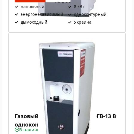
✓
напольный
✓
8 кВт
✓
энергонезависимый
✓
одноконтурный
✓
дымоходный
✓
Украина
Газовый котел Проскуров АОГВ-13 В
одноконтурный
В наличии