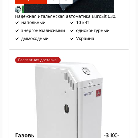
Надежная итальянская автоматика EuroSit 630.
✓
напольный
✓
10 кВт
✓
энергонезависимый
✓
одноконтурный
✓
дымоходный
✓
Украина
Бесплатная доставка!
Газовый котел Атем Житомир-3 КС-