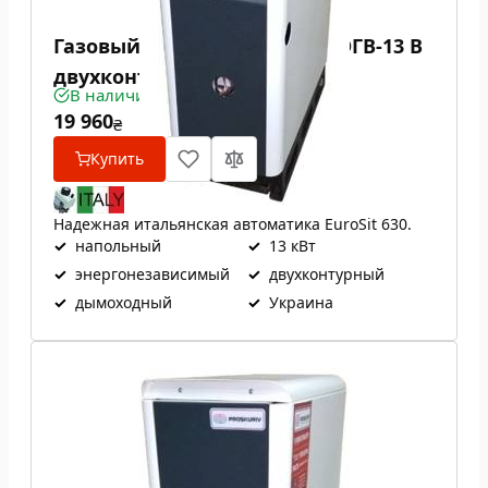
Газовый котел Проскуров АОГВ-13 В
двухконтурный
В наличии
19 960
₴
Купить
Надежная итальянская автоматика EuroSit 630.
✓
напольный
✓
13 кВт
✓
энергонезависимый
✓
двухконтурный
✓
дымоходный
✓
Украина