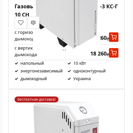
Газовый котел Атем Житомир-3 КС-Г
10 СН
с горизонтальным выходом
18 260
дымохода
₴
с вертикальным выходом
18 260
дымохода
₴
✓
напольный
✓
10 кВт
✓
энергонезависимый
✓
одноконтурный
✓
дымоходный
✓
Украина
Бесплатная доставка!