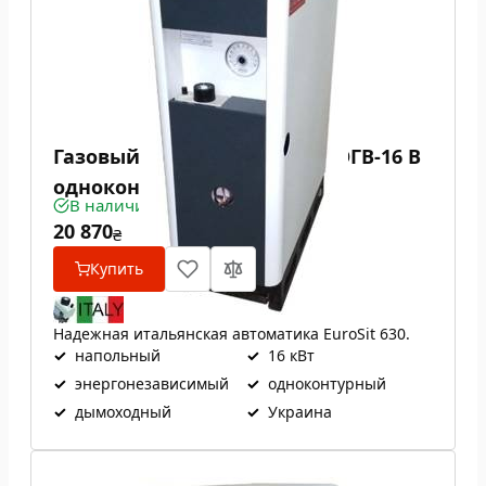
Газовый котел Проскуров АОГВ-16 В
одноконтурный
В наличии
20 870
₴
Купить
Надежная итальянская автоматика EuroSit 630.
✓
напольный
✓
16 кВт
✓
энергонезависимый
✓
одноконтурный
✓
дымоходный
✓
Украина