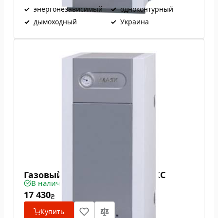
✓
энергонезависимый
✓
одноконтурный
✓
дымоходный
✓
Украина
Газовый котел Маяк АОГВ 8 КС
В наличии
17 430
₴
Купить