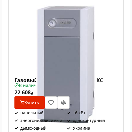
Газовый котел Маяк АОГВ 16 КС
В наличии
22 608
₴
Купить
✓
напольный
✓
16 кВт
✓
энергонезависимый
✓
одноконтурный
✓
дымоходный
✓
Украина