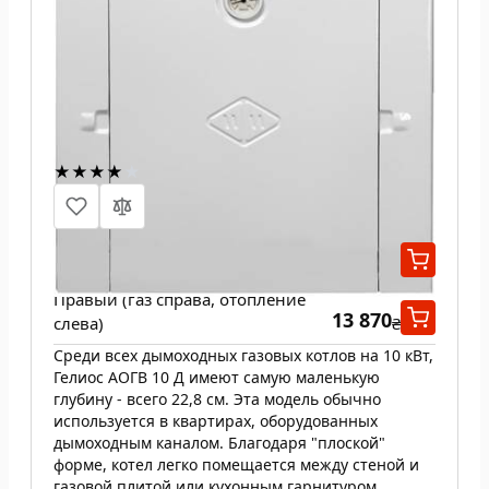
Газовый котел Гелиос АОГВ 10 Д
Левый (газ слева, отопление
13 870
справа)
₴
Правый (газ справа, отопление
13 870
слева)
₴
Среди всех дымоходных газовых котлов на 10 кВт,
Гелиос АОГВ 10 Д имеют самую маленькую
глубину - всего 22,8 см. Эта модель обычно
используется в квартирах, оборудованных
дымоходным каналом. Благодаря "плоской"
форме, котел легко помещается между стеной и
газовой плитой или кухонным гарнитуром.