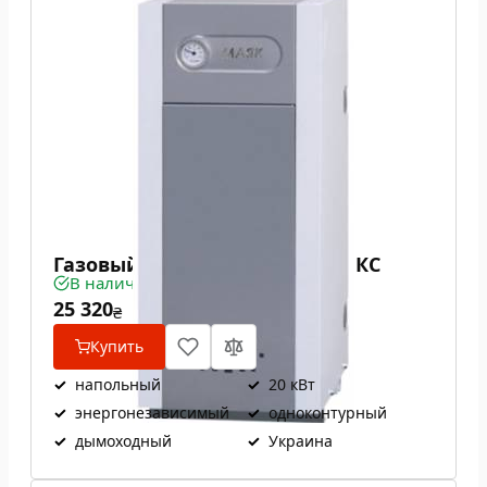
Газовый котел Маяк АОГВ 20 КС
В наличии
25 320
₴
Купить
✓
напольный
✓
20 кВт
✓
энергонезависимый
✓
одноконтурный
✓
дымоходный
✓
Украина