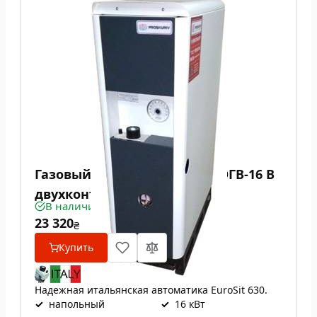
Газовый котел Проскуров АОГВ-16 В
двухконтурный
В наличии
23 320
₴
Купить
Надежная итальянская автоматика EuroSit 630.
✓
напольный
✓
16 кВт