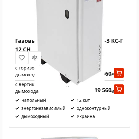
Газовый котел Атем Житомир-3 КС-Г
12 СН
с горизонтальным выходом
19 560
дымохода
₴
с вертикальным выходом
19 560
дымохода
₴
✓
напольный
✓
12 кВт
✓
энергонезависимый
✓
одноконтурный
✓
дымоходный
✓
Украина