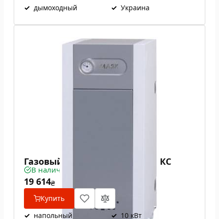
✓
дымоходный
✓
Украина
Газовый котел Маяк АОГВ 10 КС
В наличии
19 614
₴
Купить
✓
напольный
✓
10 кВт