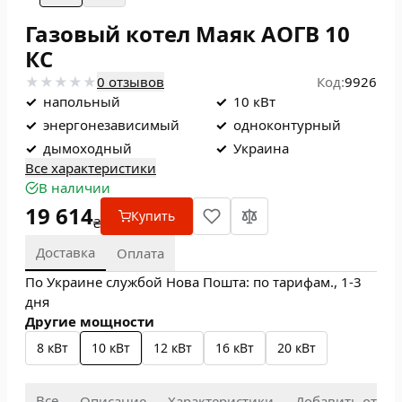
Газовый котел Маяк АОГВ 10
КС
0 отзывов
Код:
9926
✓
напольный
✓
10 кВт
✓
энергонезависимый
✓
одноконтурный
✓
дымоходный
✓
Украина
Все характеристики
В наличии
19 614
Купить
₴
Доставка
Оплата
По Украине службой Нова Пошта: по тарифам., 1-3
дня
Другие мощности
8 кВт
10 кВт
12 кВт
16 кВт
20 кВт
Все
Описание
Характеристики
Добавить отзыв