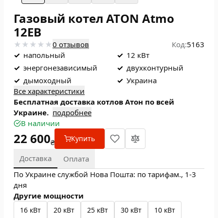
Газовый котел ATON Atmo
12ЕВ
0 отзывов
Код:
5163
✓
напольный
✓
12 кВт
✓
энергонезависимый
✓
двухконтурный
✓
дымоходный
✓
Украина
Все характеристики
Бесплатная доставка котлов Атон по всей
Украине.
подробнее
В наличии
22 600
Купить
₴
Доставка
Оплата
По Украине службой Нова Пошта: по тарифам., 1-3
дня
Другие мощности
16 кВт
20 кВт
25 кВт
30 кВт
10 кВт