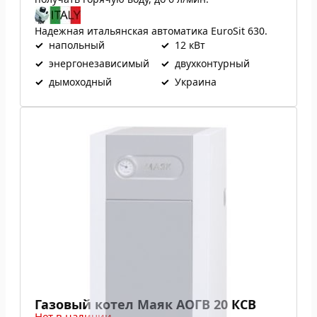
Надежная итальянская автоматика EuroSit 630.
✓
напольный
✓
12 кВт
✓
энергонезависимый
✓
двухконтурный
✓
дымоходный
✓
Украина
Газовый котел Маяк АОГВ 20 КСВ
Нет в наличии