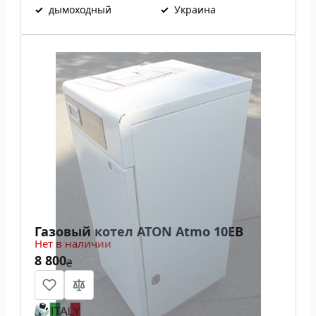
✓
дымоходный
✓
Украина
Газовый котел ATON Atmo 10ЕВ
Нет в наличии
8 800
₴