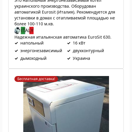
Это напольный энергонезависимый котел
украинского производства. Оборудован
автоматикой Eurosit (Италия). Рекомендуется для
установки в домах с отапливаемой площадью не
более 100-110 м.кв.
Надежная итальянская автоматика EuroSit 630.
✓
напольный
✓
16 кВт
✓
энергонезависимый
✓
двухконтурный
✓
дымоходный
✓
Украина
Бесплатная доставка!