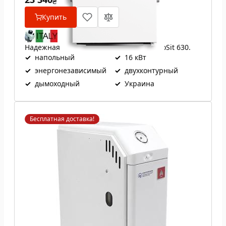
₴
Купить
Надежная итальянская автоматика EuroSit 630.
✓
напольный
✓
16 кВт
✓
энергонезависимый
✓
двухконтурный
✓
дымоходный
✓
Украина
Бесплатная доставка!