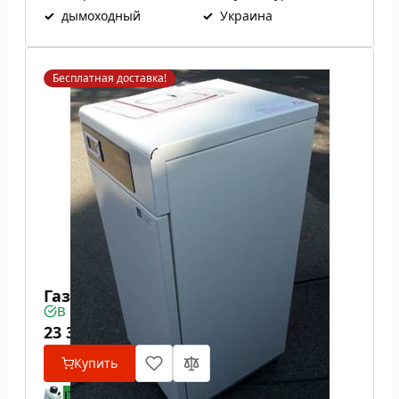
✓
дымоходный
✓
Украина
Бесплатная доставка!
Газовый котел ATON Atmo 16ЕВ
В наличии
23 340
₴
Купить