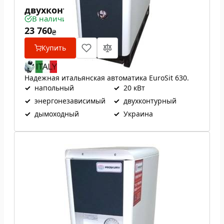
двухконтурный
В наличии
23 760
₴
Купить
Надежная итальянская автоматика EuroSit 630.
✓
напольный
✓
20 кВт
✓
энергонезависимый
✓
двухконтурный
✓
дымоходный
✓
Украина