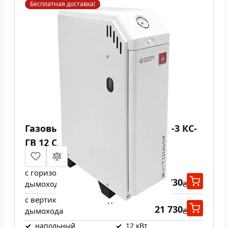
Бесплатная доставка!
Газовый котел Атем Житомир-3 КС-
ГВ 12 СН
с горизонтальным выходом
21 730
дымохода
₴
с вертикальным выходом
21 730
дымохода
₴
✓
напольный
✓
12 кВт