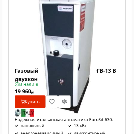
Газовый котел Проскуров АОГВ-13 В
двухконтурный
В наличии
19 960
₴
Купить
Надежная итальянская автоматика EuroSit 630.
✓
напольный
✓
13 кВт
✓
энергонезависимый
✓
двухконтурный