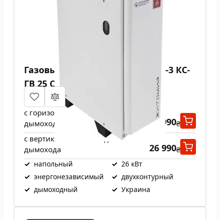
Газовый котел Атем Житомир-3 КС-
ГВ 25 СН
с горизонтальным выходом
26 990
дымохода
₴
с вертикальным выходом
26 990
дымохода
₴
✓
напольный
✓
26 кВт
✓
энергонезависимый
✓
двухконтурный
✓
дымоходный
✓
Украина