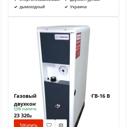
✓
дымоходный
✓
Украина
Газовый котел Проскуров АОГВ-16 В
двухконтурный
В наличии
23 320
₴
Купить