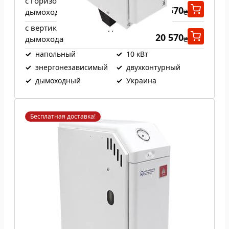
с горизонтальным выходом
20 570
дымохода
₴
с вертикальным выходом
20 570
дымохода
₴
✓
напольный
✓
10 кВт
✓
энергонезависимый
✓
двухконтурный
✓
дымоходный
✓
Украина
Бесплатная доставка!