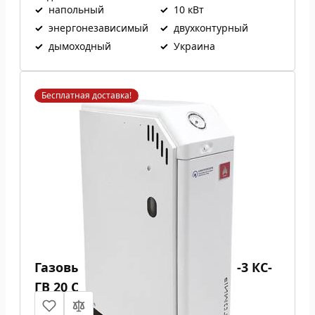
✓
напольный
✓
10 кВт
✓
энергонезависимый
✓
двухконтурный
✓
дымоходный
✓
Украина
Бесплатная доставка!
Газовый котел Атем Житомир-3 КС-
ГВ 20 СН