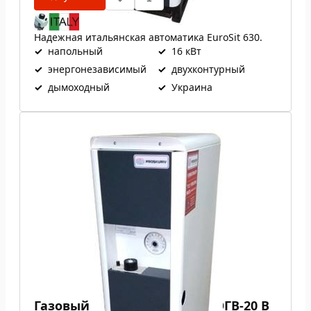
Надежная итальянская автоматика EuroSit 630.
✓
напольный
✓
16 кВт
✓
энергонезависимый
✓
двухконтурный
✓
дымоходный
✓
Украина
Газовый котел Проскуров АОГВ-20 В