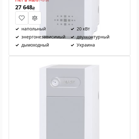
27 648
₴
✓
напольный
✓
20 кВт
✓
энергонезависимый
✓
двухконтурный
✓
дымоходный
✓
Украина