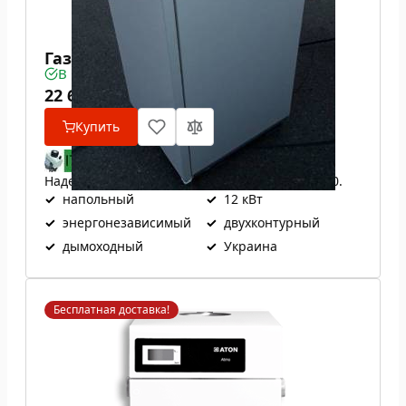
Газовый котел ATON Atmo 12ЕВ
В наличии
22 600
₴
Купить
Надежная итальянская автоматика EuroSit 630.
✓
напольный
✓
12 кВт
✓
энергонезависимый
✓
двухконтурный
✓
дымоходный
✓
Украина
Бесплатная доставка!