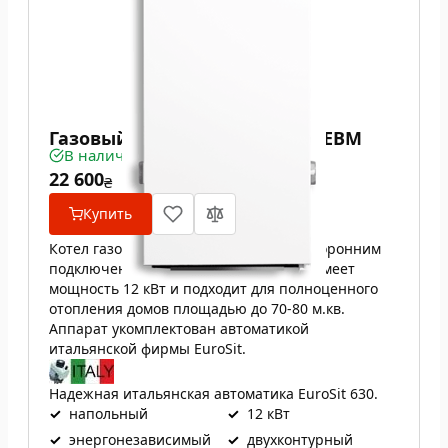
Газовый котел ATON Atmo 12ЕВМ
В наличии
22 600
₴
Купить
Котел газовый двухконтурный с двухсторонним
подключением к системе отопления. Имеет
мощность 12 кВт и подходит для полноценного
отопления домов площадью до 70-80 м.кв.
Аппарат укомплектован автоматикой
итальянской фирмы EuroSit.
Надежная итальянская автоматика EuroSit 630.
✓
напольный
✓
12 кВт
✓
энергонезависимый
✓
двухконтурный