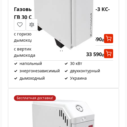
Газовый котел Атем Житомир-3 КС-
ГВ 30 СН
с горизонтальным выходом
33 590
дымохода
₴
с вертикальным выходом
33 590
дымохода
₴
✓
напольный
✓
30 кВт
✓
энергонезависимый
✓
двухконтурный
✓
дымоходный
✓
Украина
Бесплатная доставка!