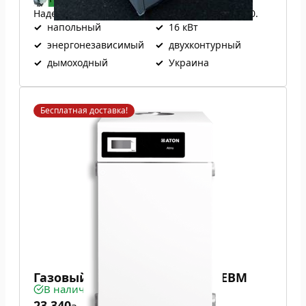
Надежная итальянская автоматика EuroSit 630.
✓
напольный
✓
16 кВт
✓
энергонезависимый
✓
двухконтурный
✓
дымоходный
✓
Украина
Бесплатная доставка!
Газовый котел ATON Atmo 16ЕВМ
В наличии
23 340