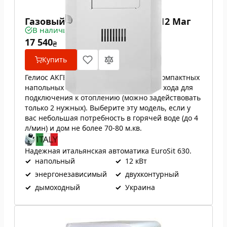
Газовый котел Гелиос АКГВ 12 Маг
В наличии
17 540
₴
Купить
Гелиос АКГВ 12 Маг — один из самых компактных
напольных газовых котлов. Имеет 4 выхода для
подключения к отоплению (можно задействовать
только 2 нужных). Выберите эту модель, если у
вас небольшая потребность в горячей воде (до 4
л/мин) и дом не более 70-80 м.кв.
Надежная итальянская автоматика EuroSit 630.
✓
напольный
✓
12 кВт
✓
энергонезависимый
✓
двухконтурный
✓
дымоходный
✓
Украина