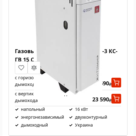
Газовый котел Атем Житомир-3 КС-
ГВ 15 СН
с горизонтальным выходом
23 590
дымохода
₴
с вертикальным выходом
23 590
дымохода
₴
✓
напольный
✓
16 кВт
✓
энергонезависимый
✓
двухконтурный
✓
дымоходный
✓
Украина