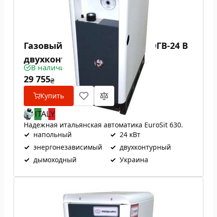
Газовый котел Проскуров АОГВ-24 В
двухконтурный
В наличии
29 755
₴
Купить
Надежная итальянская автоматика EuroSit 630.
✓
напольный
✓
24 кВт
✓
энергонезависимый
✓
двухконтурный
✓
дымоходный
✓
Украина