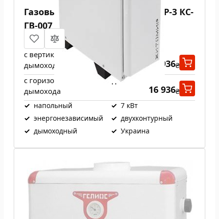
Газовый котел ATEM ЖИТОМИР-3 КС-
ГВ-007 СН
с вертикальным выходом
16 936
дымохода
₴
с горизонтальным выходом
16 936
дымохода
₴
✓
напольный
✓
7 кВт
✓
энергонезависимый
✓
двухконтурный
✓
дымоходный
✓
Украина