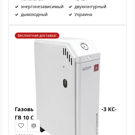
✓
энергонезависимый
✓
двухконтурный
✓
дымоходный
✓
Украина
Бесплатная доставка!
Газовый котел Атем Житомир-3 КС-
ГВ 10 СН