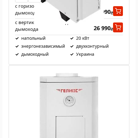
с горизонтальным выходом
26 990
дымохода
₴
с вертикальным выходом
26 990
дымохода
₴
✓
напольный
✓
20 кВт
✓
энергонезависимый
✓
двухконтурный
✓
дымоходный
✓
Украина