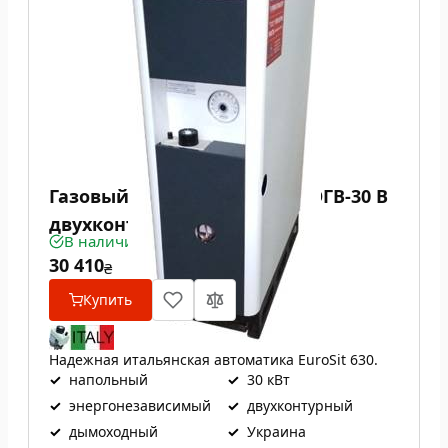
Газовый котел Проскуров АОГВ-30 В
двухконтурный
В наличии
30 410
₴
Купить
Надежная итальянская автоматика EuroSit 630.
✓
напольный
✓
30 кВт
✓
энергонезависимый
✓
двухконтурный
✓
дымоходный
✓
Украина