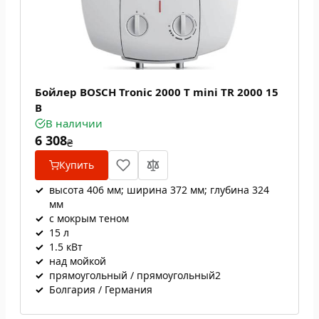
Бойлер BOSCH Tronic 2000 T mini TR 2000 15
B
В наличии
6 308
₴
Купить
✓
высота 406 мм; ширина 372 мм; глубина 324
мм
✓
с мокрым теном
✓
15 л
✓
1.5 кВт
✓
над мойкой
✓
прямоугольный / прямоугольный2
✓
Болгария / Германия