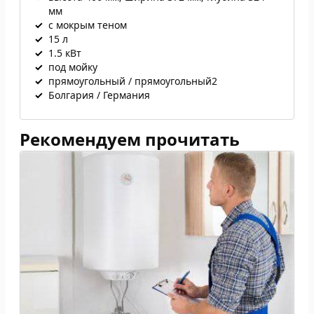
мм
✓
с мокрым теном
✓
15 л
✓
1.5 кВт
✓
под мойку
✓
прямоугольный / прямоугольный2
✓
Болгария / Германия
Рекомендуем прочитать