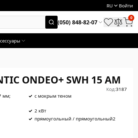
RU
Войти
0
(050) 848-82-07
сессуары
NTIC ONDEO+ SWH 15 AM
Код:
3187
7 мм;
✓
с мокрым теном
✓
2 кВт
✓
прямоугольный / прямоугольный2