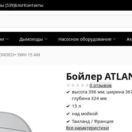
ы (539)
Блог
Контакты
чи
Дымоходы
Насосное оборудование
Ак
 ONDEO+ SWH 15 AM
Бойлер ATLA
0 отзывов
✓
высота 396 мм; ширина 36
глубина 324 мм
✓
15 л
✓
над мойкой
✓
Таиланд / Франция
Все характеристики