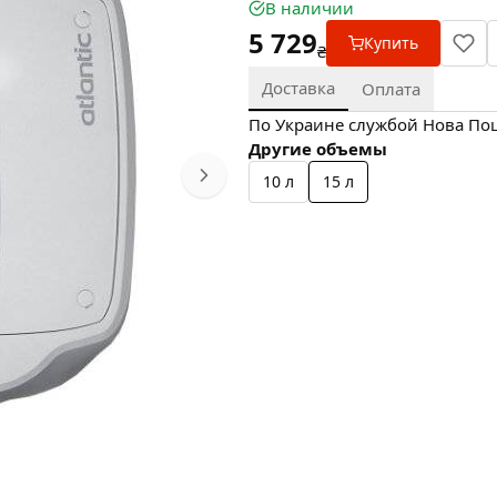
В наличии
5 729
Купить
₴
Доставка
Оплата
По Украине службой Нова Пошт
Другие объемы
10 л
15 л