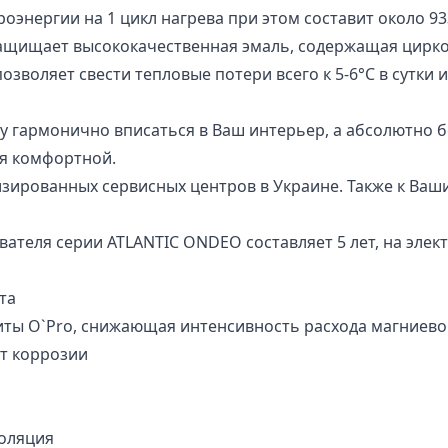
троэнергии на 1 цикл нагрева при этом составит около 93
ащищает высококачественная эмаль, содержащая цирко
зволяет свести тепловые потери всего к 5-6°C в сутки 
у гармонично вписаться в Ваш интерьер, а абсолютно 
я комфортной.
ированных сервисных центров в Украине. Также к Вашим
теля серии ATLANTIC ONDEO составляет 5 лет, на электр
та
ты O`Pro, снижающая интенсивность расхода магниевог
от коррозии
золяция