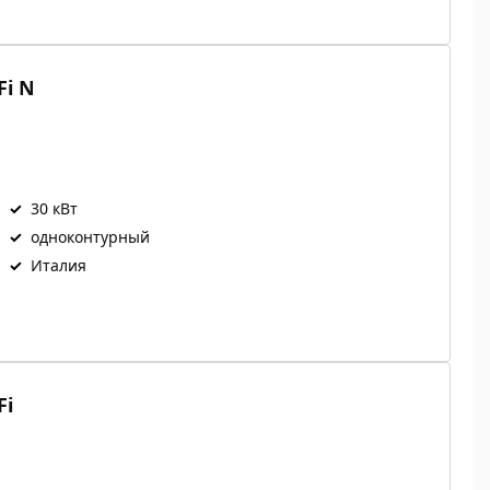
Fi N
✓
30 кВт
✓
одноконтурный
✓
Италия
Fi