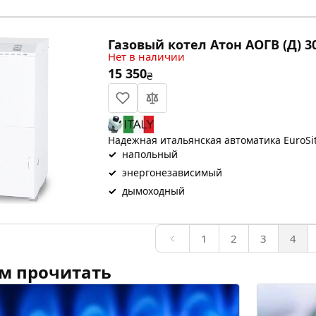
Газовый котел Атон АОГВ (Д) 3
Нет в наличии
15 350
₴
Надежная итальянская автоматика EuroSit
✓
напольный
✓
энергонезависимый
✓
дымоходный
1
2
3
4
м прочитать