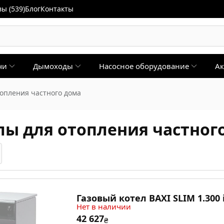
ы (539)
Блог
Контакты
чи
Дымоходы
Насосное оборудование
Ак
опления частного дома
лы для отопления частног
Газовый котел BAXI SLIM 1.300 
Нет в наличии
42 627
₴