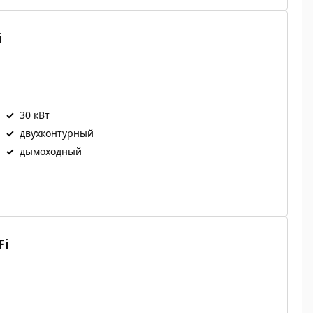
i
✓
30 кВт
✓
двухконтурный
✓
дымоходный
Fi