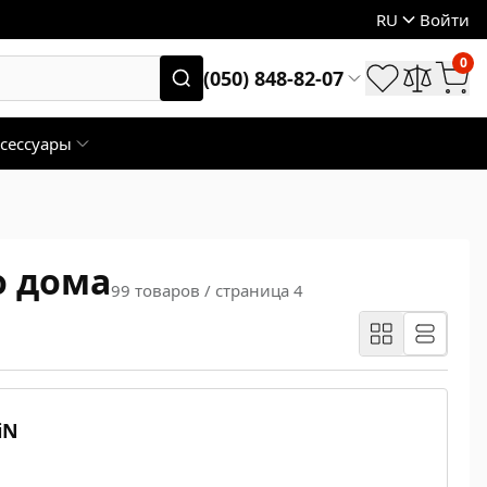
RU
Войти
0
(050) 848-82-07
сессуары
о дома
99 товаров / страница 4
iN