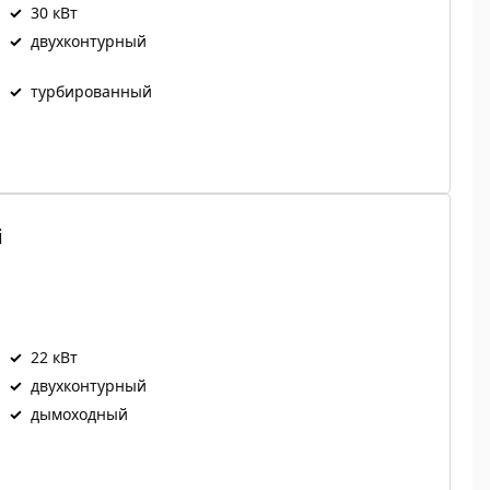
✓
30 кВт
✓
двухконтурный
✓
турбированный
i
✓
22 кВт
✓
двухконтурный
✓
дымоходный