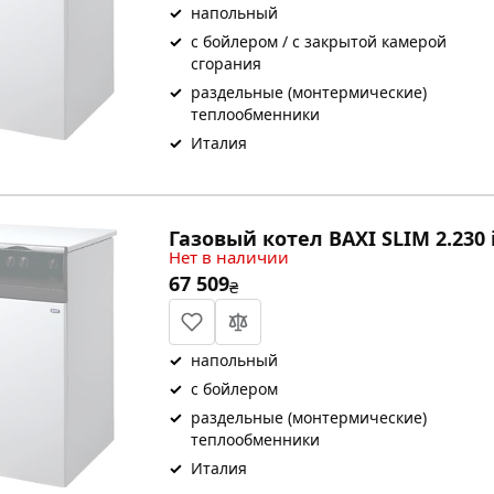
✓
напольный
✓
с бойлером / с закрытой камерой
сгорания
✓
раздельные (монтермические)
теплообменники
✓
Италия
Газовый котел BAXI SLIM 2.230 
Нет в наличии
67 509
₴
✓
напольный
✓
с бойлером
✓
раздельные (монтермические)
теплообменники
✓
Италия