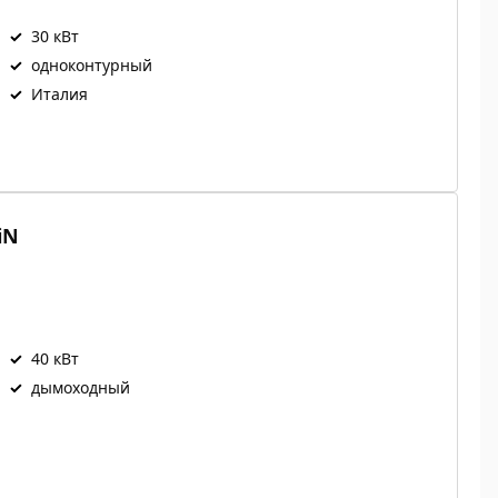
✓
30 кВт
✓
одноконтурный
✓
Италия
iN
✓
40 кВт
✓
дымоходный