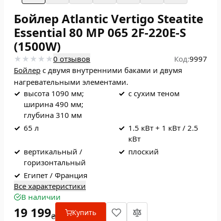
Бойлер Atlantic Vertigo Steatite
Essential 80 MP 065 2F-220E-S
(1500W)
0 отзывов
Код:
9997
Бойлер
с двумя внутренними баками и двумя
нагревательными элементами.
✓
высота 1090 мм;
✓
с сухим теном
ширина 490 мм;
глубина 310 мм
✓
65 л
✓
1.5 кВт + 1 кВт / 2.5
кВт
✓
вертикальный /
✓
плоский
горизонтальный
✓
Египет / Франция
Все характеристики
В наличии
19 199
Купить
₴