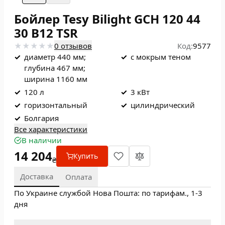
Бойлер Tesy Bilight GCH 120 44
30 В12 TSR
0 отзывов
Код:
9577
✓
диаметр 440 мм;
✓
с мокрым теном
глубина 467 мм;
ширина 1160 мм
✓
120 л
✓
3 кВт
✓
горизонтальный
✓
цилиндрический
✓
Болгария
Все характеристики
В наличии
14 204
Купить
₴
Доставка
Оплата
По Украине службой Нова Пошта: по тарифам., 1-3
дня