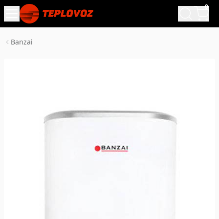
0
Banzai