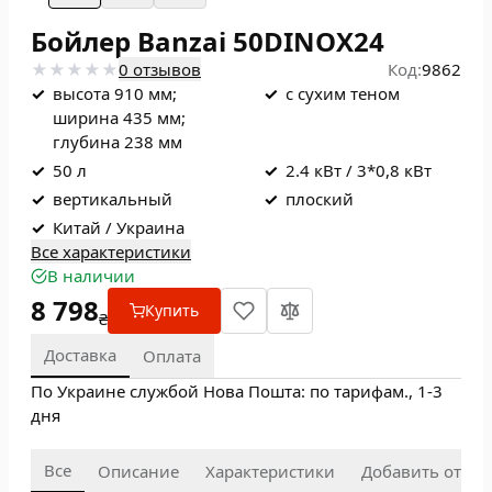
Бойлер Banzai 50DINOX24
0 отзывов
Код:
9862
✓
высота 910 мм;
✓
с сухим теном
ширина 435 мм;
глубина 238 мм
✓
50 л
✓
2.4 кВт / 3*0,8 кВт
✓
вертикальный
✓
плоский
✓
Китай / Украина
Все характеристики
В наличии
8 798
Купить
₴
Доставка
Оплата
По Украине службой Нова Пошта: по тарифам., 1-3
дня
Все
Описание
Характеристики
Добавить отзыв