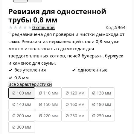
Ревизия для одностенной
трубы 0,8 мм
0 отзывов
Код:
5964
Предназначена для проверки и чистки дымохода от
сажи. Ревизию из нержавеющей стали 0,8 мм уже
можно использовать в дымоходах для
твердотопливных котлов, печей булерьян, буржуек
и каменок для сауны.
✓
без утепления
✓
одностенные
✓
0.8 мм
Все характеристики
Ø 100 мм
Ø 110 мм
Ø 120 мм
Ø 130 мм
Ø 140 мм
Ø 150 мм
Ø 160 мм
Ø 180 мм
Ø 200 мм
Ø 220 мм
Ø 230 мм
Ø 250 мм
Ø 300 мм