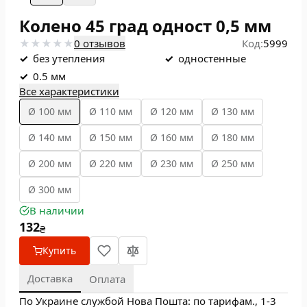
Колено 45 град одност 0,5 мм
0 отзывов
Код:
5999
✓
без утепления
✓
одностенные
✓
0.5 мм
Все характеристики
Ø 100 мм
Ø 110 мм
Ø 120 мм
Ø 130 мм
Ø 140 мм
Ø 150 мм
Ø 160 мм
Ø 180 мм
Ø 200 мм
Ø 220 мм
Ø 230 мм
Ø 250 мм
Ø 300 мм
В наличии
132
₴
Купить
Доставка
Оплата
По Украине службой Нова Пошта: по тарифам., 1-3