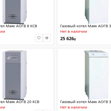
тел Маяк АОГВ 8 КСВ
Газовый котел Маяк АОГВ 
чии
Нет в наличии
25 626
₴
тел Маяк АОГВ 20 КСВ
Газовый котел Маяк АОГВ 3
чии
Нет в наличии