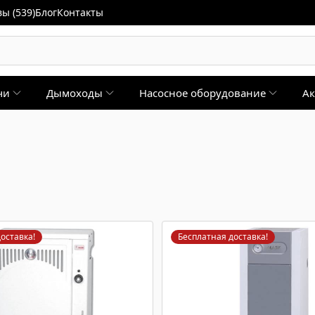
ы (539)
Блог
Контакты
чи
Дымоходы
Насосное оборудование
Ак
оставка!
Бесплатная доставка!