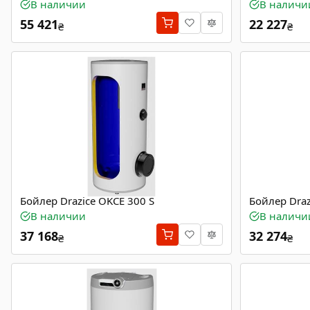
В наличии
В наличи
55 421
22 227
₴
₴
Бойлер Drazice OKCE 300 S
Бойлер Draz
В наличии
В наличи
37 168
32 274
₴
₴