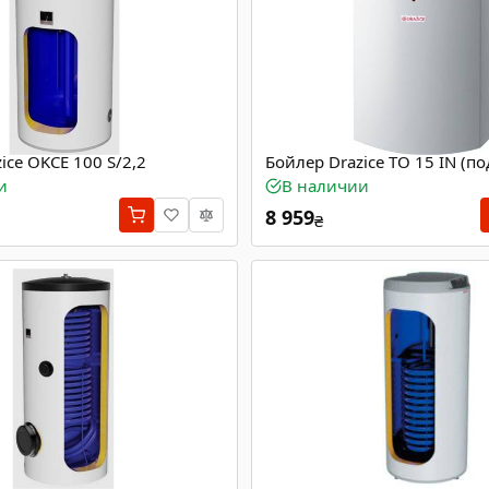
ice OKCE 100 S/2,2
Бойлер Drazice TO 15 IN (п
и
В наличии
8 959
₴