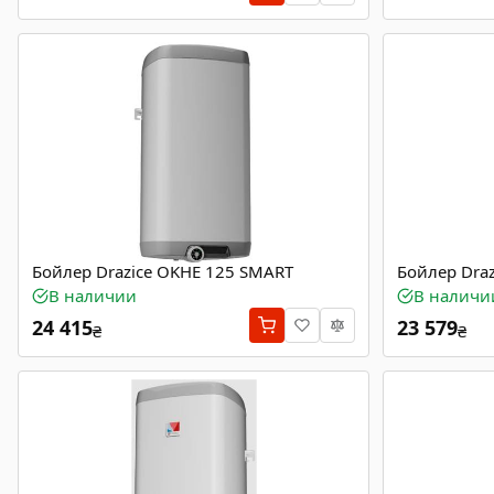
Бойлер Drazice OKHE 125 SMART
Бойлер Dra
В наличии
В наличи
24 415
23 579
₴
₴