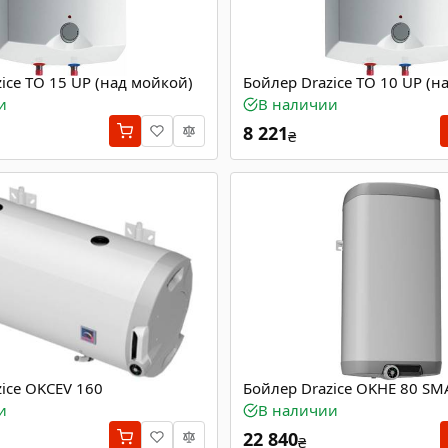
ice TO 15 UP (над мойкой)
Бойлер Drazice TO 10 UP (н
и
В наличии
8 221
₴
ice OKCEV 160
Бойлер Drazice OKHE 80 SM
и
В наличии
22 840
₴