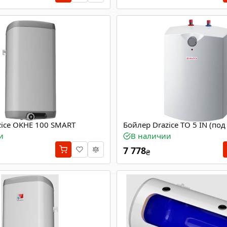
zice OKHE 100 SMART
Бойлер Drazice TO 5 IN (по
и
В наличии
7 778
₴