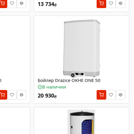
13 734
₴
0
Бойлер Drazice OKHE ONE 50
В наличии
20 930
₴