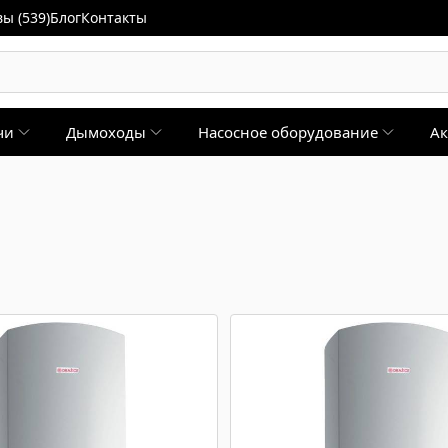
ы (539)
Блог
Контакты
чи
Дымоходы
Насосное оборудование
Ак