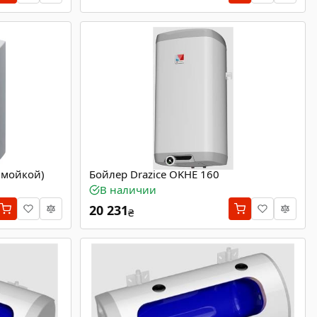
д мойкой)
Бойлер Drazice OKHE 160
В наличии
20 231
₴