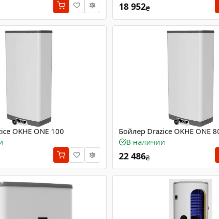
18 952
₴
zice OKHE ONE 100
Бойлер Drazice OKHE ONE 8
и
В наличии
22 486
₴