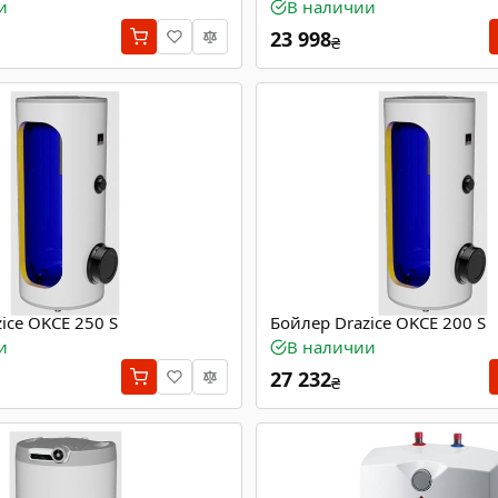
и
В наличии
23 998
₴
ice OKCE 250 S
Бойлер Drazice OKCE 200 S
и
В наличии
27 232
₴