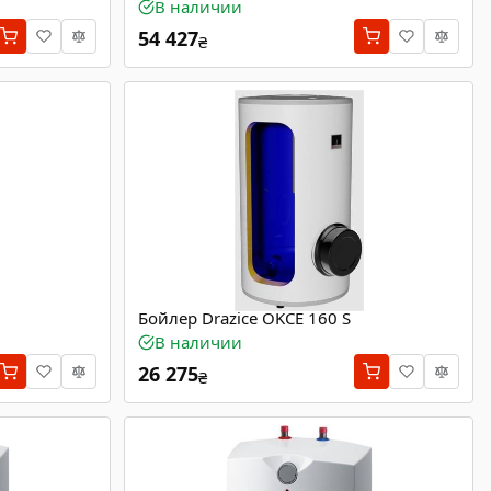
В наличии
54 427
₴
Бойлер Drazice OKCE 160 S
В наличии
26 275
₴