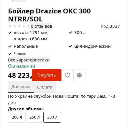
Бойлер Drazice OKC 300
NTRR/SOL
0 отзывов
Код:
3537
✓
высота 1791 мм;
✓
300 л
ширина 600 мм
✓
напольные
✓
цилиндрический
✓
Чехия
Все характеристики
В наличии
48 223
Купить
₴
Доставка
Оплата
По Украине службой Нова Пошта: по тарифам., 1-3
дня
Другие объемы
200 л
250 л
300 л