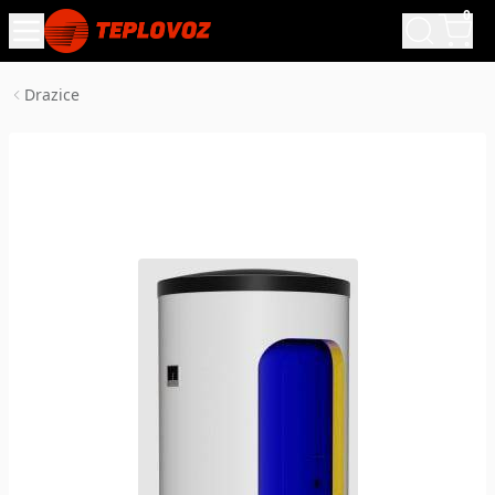
0
Drazice