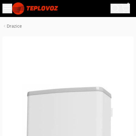
0
Drazice