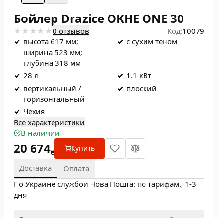
Бойлер Drazice OKHE ONE 30
0 отзывов
Код:
10079
✓
высота 617 мм;
✓
с сухим теном
ширина 523 мм;
глубина 318 мм
✓
28 л
✓
1.1 кВт
✓
вертикальный /
✓
плоский
горизонтальный
✓
Чехия
Все характеристики
В наличии
20 674
Купить
₴
Доставка
Оплата
По Украине службой Нова Пошта: по тарифам., 1-3
дня