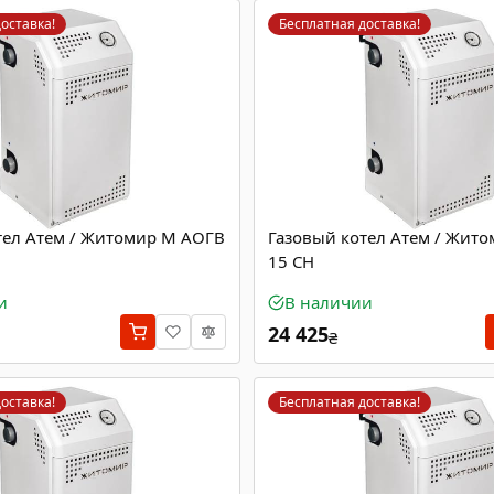
оставка!
Бесплатная доставка!
тел Атем / Житомир М АОГВ
Газовый котел Атем / Жит
15 СН
и
В наличии
24 425
₴
оставка!
Бесплатная доставка!