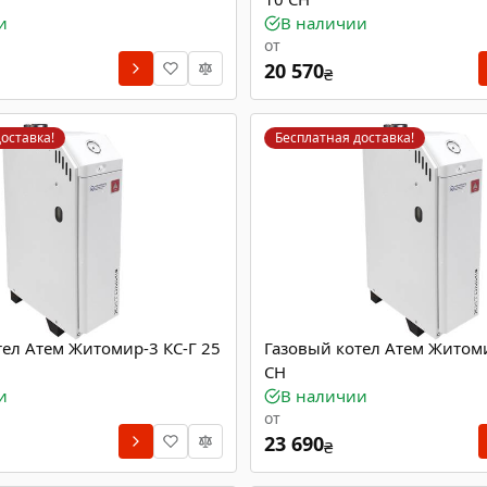
и
В наличии
от
20 570
₴
оставка!
Бесплатная доставка!
тел Атем Житомир-3 КС-Г 25
Газовый котел Атем Житоми
СН
и
В наличии
от
23 690
₴