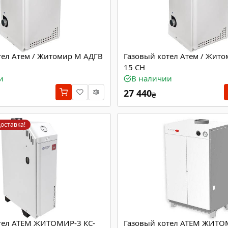
тел Атем / Житомир М АДГВ
Газовый котел Атем / Жит
15 СН
и
В наличии
27 440
₴
оставка!
тел ATEM ЖИТОМИР-3 КС-
Газовый котел ATEM ЖИТО