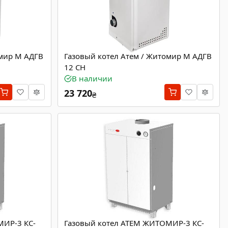
омир М АДГВ
Газовый котел Атем / Житомир М АДГВ
12 СН
В наличии
23 720
₴
МИР-3 КС-
Газовый котел ATEM ЖИТОМИР-3 КС-