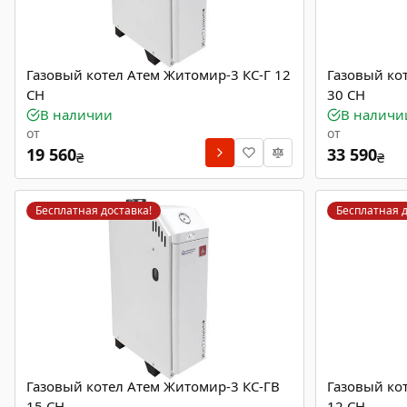
Газовый котел Атем Житомир-3 КС-Г 12
Газовый ко
СН
30 СН
В наличии
В наличи
от
от
19 560
33 590
₴
₴
Бесплатная доставка!
Бесплатная д
Газовый котел Атем Житомир-3 КС-ГВ
Газовый ко
15 СН
12 СН