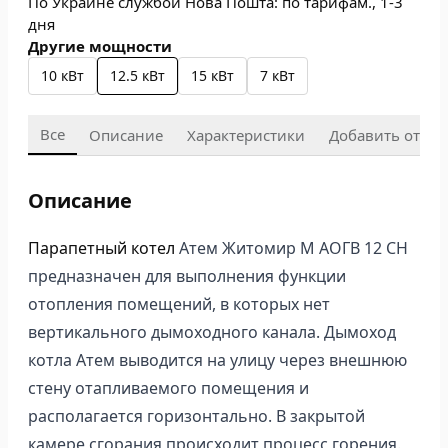
По Украине службой Нова Пошта: по тарифам., 1-3
дня
Другие мощности
10 кВт
12.5 кВт
15 кВт
7 кВт
Все
Описание
Характеристики
Добавить отзыв
Описание
Парапетный котел
Атем Житомир М АОГВ 12 СН
предназначен для выполнения функции
отопления помещений, в которых нет
вертикального дымоходного канала. Дымоход
котла Атем выводится на улицу через внешнюю
стену отапливаемого помещения и
располагается горизонтально. В закрытой
камере сгорания происходит процесс горения.