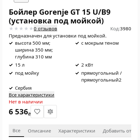
Бойлер Gorenje GT 15 U/B9
(установка под мойкой)
0 отзывов
Код:
3980
Предназначен для установки под мойкой.
✓
высота 500 мм;
✓
с мокрым теном
ширина 350 мм;
глубина 310 мм
✓
15 л
✓
2 кВт
✓
под мойку
✓
прямоугольный /
прямоугольный2
✓
Сербия
Все характеристики
Нет в наличии
6 536
₴
Все
Описание
Характеристики
Добавить отзыв