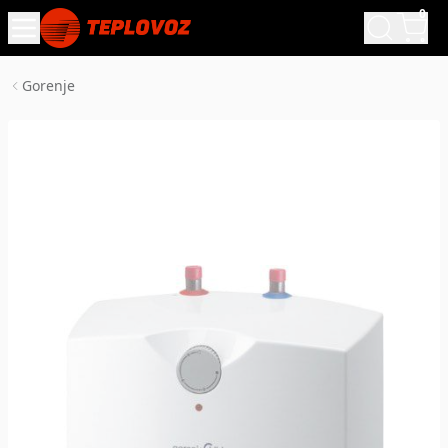
0
Gorenje