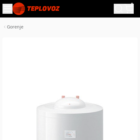
0
Gorenje