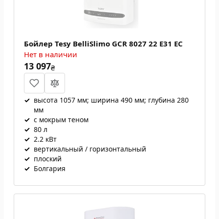
Бойлер Tesy BelliSlimo GCR 8027 22 E31 EC
Нет в наличии
13 097
₴
✓
высота 1057 мм; ширина 490 мм; глубина 280
мм
✓
с мокрым теном
✓
80 л
✓
2.2 кВт
✓
вертикальный / горизонтальный
✓
плоский
✓
Болгария