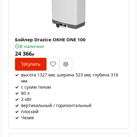
Бойлер Drazice OKHE ONE 100
В наличии
24 366
₴
Купить
✓
высота 1327 мм; ширина 523 мм; глубина 318
мм
✓
с сухим теном
✓
80 л
✓
2 кВт
✓
вертикальный / горизонтальный
✓
плоский
✓
Чехия