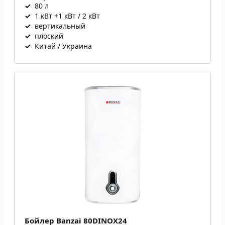
✓
80 л
✓
1 кВт +1 кВт / 2 кВт
✓
вертикальный
✓
плоский
✓
Китай / Украина
Бойлер Banzai 80DINOX24