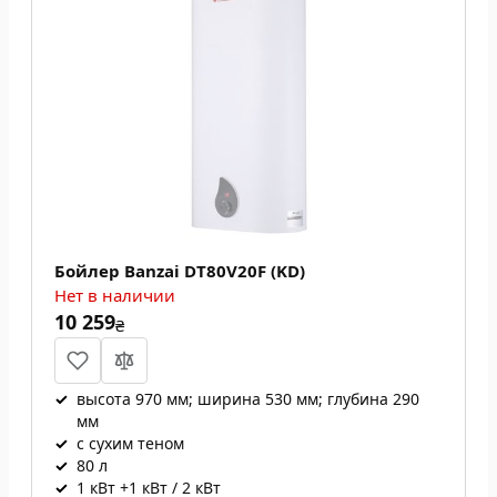
Бойлер Banzai DT80V20F (KD)
Нет в наличии
10 259
₴
✓
высота 970 мм; ширина 530 мм; глубина 290
мм
✓
с сухим теном
✓
80 л
✓
1 кВт +1 кВт / 2 кВт