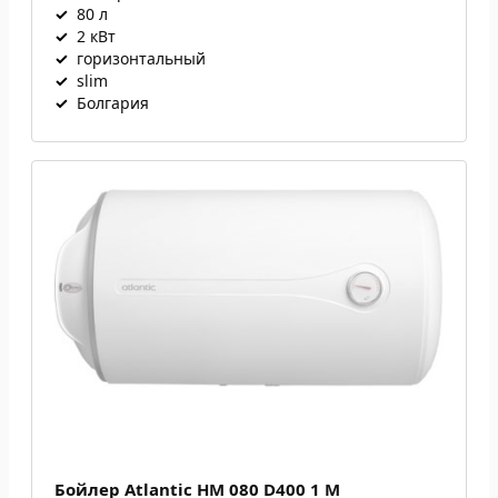
✓
80 л
✓
2 кВт
✓
горизонтальный
✓
slim
✓
Болгария
Бойлер Atlantic HM 080 D400 1 M