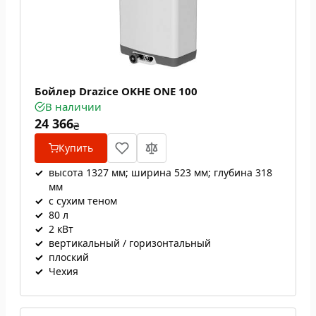
Бойлер Drazice OKHE ONE 100
В наличии
24 366
₴
Купить
✓
высота 1327 мм; ширина 523 мм; глубина 318
мм
✓
с сухим теном
✓
80 л
✓
2 кВт
✓
вертикальный / горизонтальный
✓
плоский
✓
Чехия