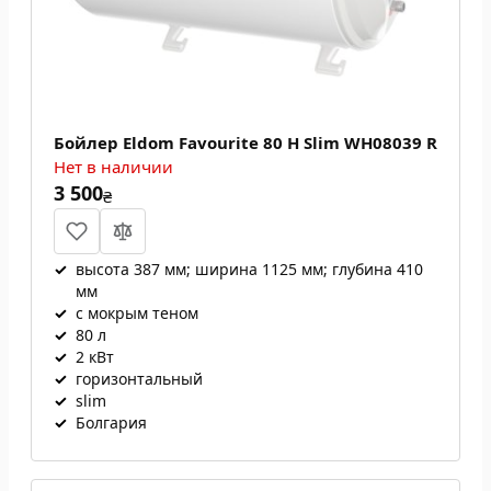
Бойлер Eldom Favourite 80 H Slim WH08039 R
Нет в наличии
3 500
₴
✓
высота 387 мм; ширина 1125 мм; глубина 410
мм
✓
с мокрым теном
✓
80 л
✓
2 кВт
✓
горизонтальный
✓
slim
✓
Болгария