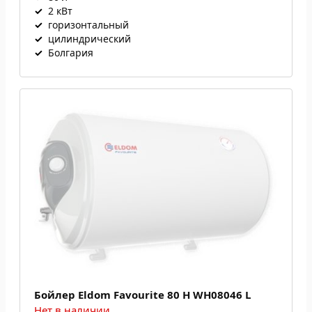
✓
2 кВт
✓
горизонтальный
✓
цилиндрический
✓
Болгария
Бойлер Eldom Favourite 80 H WH08046 L
Нет в наличии