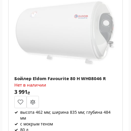
Бойлер Eldom Favourite 80 H WH08046 R
Нет в наличии
3 991
₴
✓
высота 462 мм; ширина 835 мм; глубина 484
мм
✓
с мокрым теном
✓
80 л