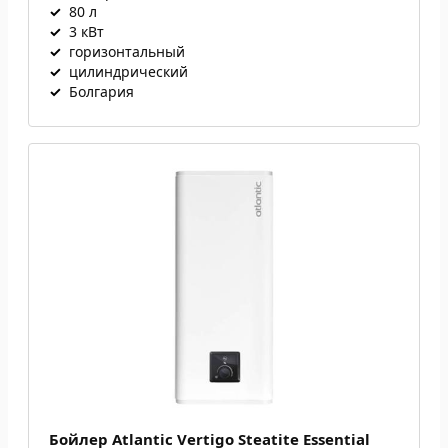
✓
80 л
✓
3 кВт
✓
горизонтальный
✓
цилиндрический
✓
Болгария
Бойлер Atlantic Vertigo Steatite Essential