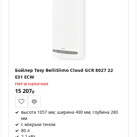
Бойлер Tesy BelliSlimo Cloud GCR 8027 22
E31 ECW
Нет в наличии
15 207
₴
✓
высота 1057 мм; ширина 490 мм; глубина 280
мм
✓
с мокрым теном
✓
80 л
✓
2.2 кВт