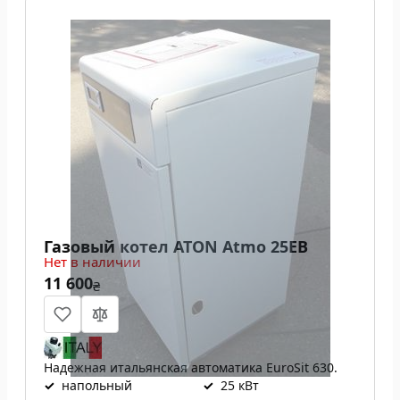
Газовый котел ATON Atmo 25ЕВ
Нет в наличии
11 600
₴
Надежная итальянская автоматика EuroSit 630.
✓
напольный
✓
25 кВт