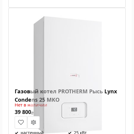
Газовый котел PROTHERM Рысь Lynx
Condens 25 MKO
Нет в наличии
39 800
₴
✓
настенный
✓
25 кВт