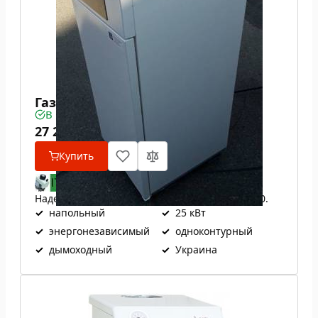
Газовый котел ATON Atmo 25Е
В наличии
27 200
₴
Купить
Надежная итальянская автоматика EuroSit 630.
✓
напольный
✓
25 кВт
✓
энергонезависимый
✓
одноконтурный
✓
дымоходный
✓
Украина