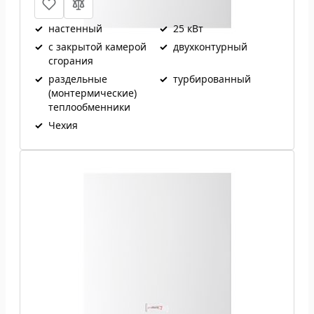
✓
настенный
✓
25 кВт
✓
с закрытой камерой
✓
двухконтурный
сгорания
✓
раздельные
✓
турбированный
(монтермические)
теплообменники
✓
Чехия