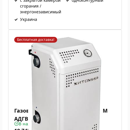
✓
с закрытой камерой
✓
одноконтурный
сгорания /
энергонезависимый
✓
Украина
Бесплатная доставка!
Газовый котел Атем / Житомир М
АДГВ 7 СН
В наличии