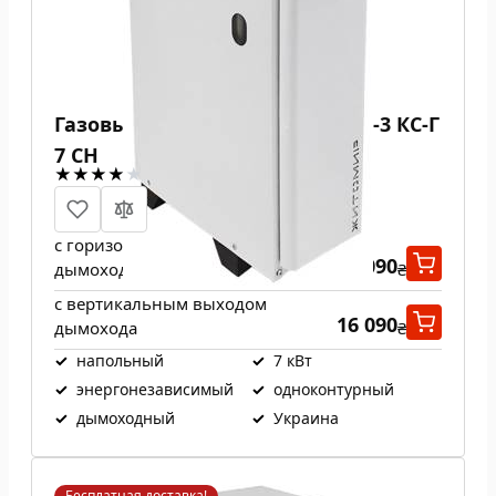
Газовый котел Атем Житомир-3 КС-Г
7 СН
с горизонтальным выходом
16 090
дымохода
₴
с вертикальным выходом
16 090
дымохода
₴
✓
напольный
✓
7 кВт
✓
энергонезависимый
✓
одноконтурный
✓
дымоходный
✓
Украина
Бесплатная доставка!