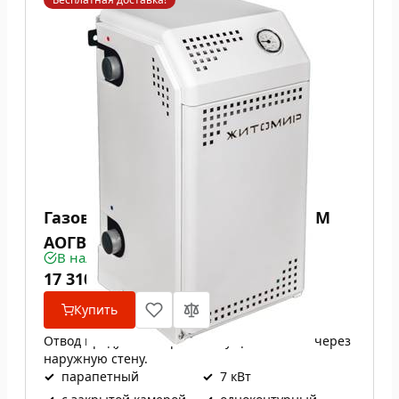
Газовый котел Атем / Житомир М
АОГВ 7 СН
В наличии
17 310
₴
Купить
Отвод продуктов сгорания осуществляется через
наружную стену.
✓
парапетный
✓
7 кВт