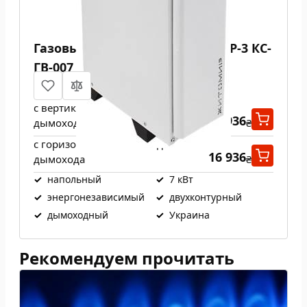
Газовый котел ATEM ЖИТОМИР-3 КС-
ГВ-007 СН
с вертикальным выходом
16 936
дымохода
₴
с горизонтальным выходом
16 936
дымохода
₴
✓
напольный
✓
7 кВт
✓
энергонезависимый
✓
двухконтурный
✓
дымоходный
✓
Украина
Рекомендуем прочитать