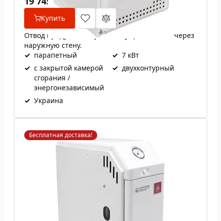
19 745
₴
Купить
Отвод продуктов сгорания осуществляется через
наружную стену.
✓
парапетный
✓
7 кВт
✓
с закрытой камерой
✓
двухконтурный
сгорания /
энергонезависимый
✓
Украина
Бесплатная доставка!