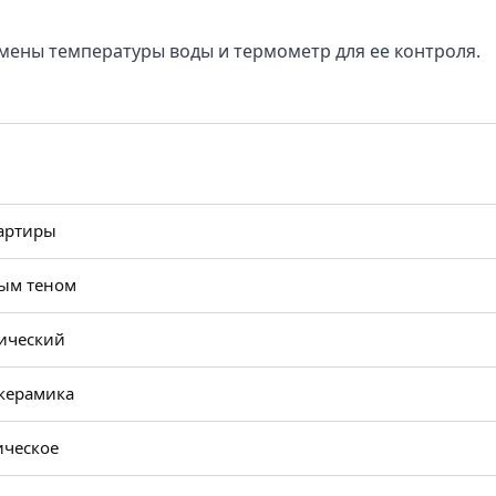
мены температуры воды и термометр для ее контроля.
артиры
рым теном
ический
керамика
ическое