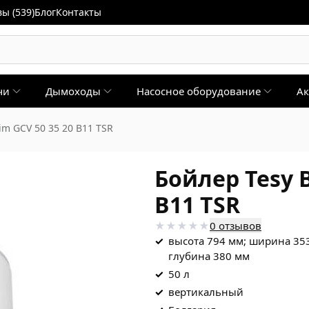
ы (539)
Блог
Контакты
чи
Дымоходы
Насосное оборудование
Ак
lim GCV 50 35 20 В11 TSR
Бойлер Tesy B
В11 TSR
0 отзывов
✓
высота 794 мм; ширина 35
глубина 380 мм
✓
50 л
✓
вертикальный