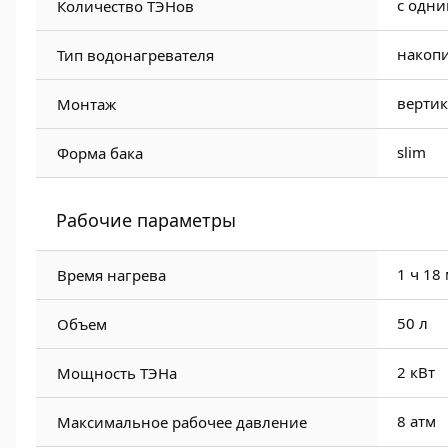
с одн
Количество ТЭНов
накоп
Тип водонагревателя
верти
Монтаж
slim
Форма бака
Рабочие параметры
1 ч 18
Время нагрева
50 л
Объем
2 кВт
Мощность ТЭНа
8 атм
Максимальное рабочее давление