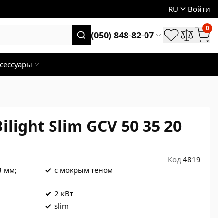
RU
Войти
0
(050) 848-82-07
сессуары
ilight Slim GCV 50 35 20
Код:
4819
3 мм;
✓
с мокрым теном
✓
2 кВт
✓
slim