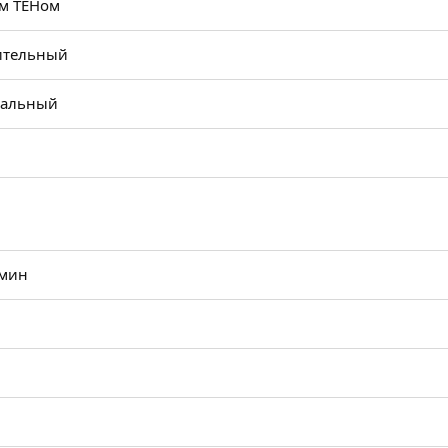
им ТЕНом
ительный
кальный
 мин