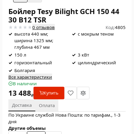
Бойлер Tesy Bilight GCH 150 44
30 В12 TSR
0 отзывов
Код:
4805
✓
высота 440 мм;
✓
с мокрым теном
ширина 1325 мм;
глубина 467 мм
✓
150 л
✓
3 кВт
✓
горизонтальный
✓
цилиндрический
✓
Болгария
Все характеристики
В наличии
13 488
Купить
₴
Доставка
Оплата
По Украине службой Нова Пошта: по тарифам., 1-3
дня
Другие объемы