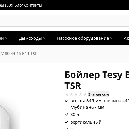
ы (539)
Блог
Контакты
чи
Дымоходы
Насосное оборудование
Ак
CV 80 44 15 B11 TSR
Бойлер Tesy B
TSR
0 отзывов
✓
высота 845 мм; ширина 44
глубина 467 мм
✓
80 л
✓
вертикальный