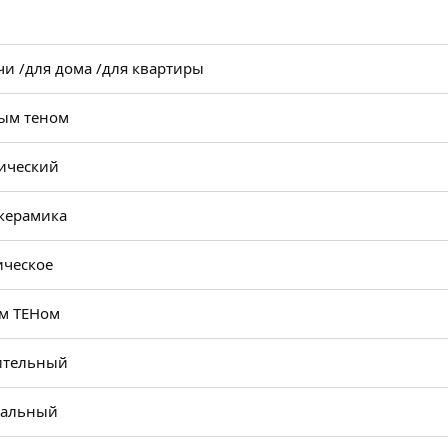
чи /
для дома /
для квартиры
рым теном
ический
керамика
ическое
им ТЕНом
ительный
кальный