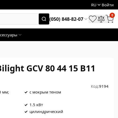
RU
Войти
0
(050) 848-82-07
сессуары
ilight GCV 80 44 15 B11
Код:
9194
0 мм;
✓
с мокрым теном
✓
1.5 кВт
✓
цилиндрический