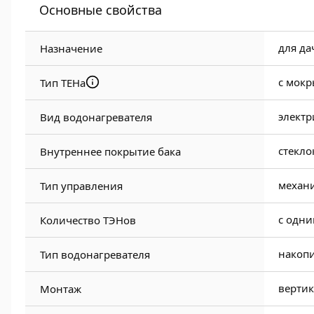
Основные свойства
для да
Назначение
с мок
Тип ТЕНа
электр
Вид водонагревателя
стекло
Внутреннее покрытие бака
механ
Тип управления
с одн
Количество ТЭНов
накоп
Тип водонагревателя
верти
Монтаж