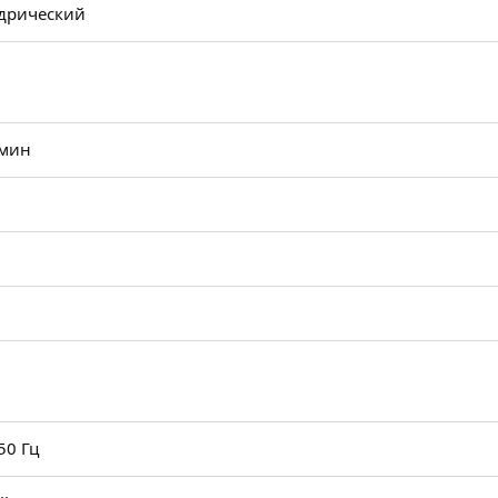
дрический
 мин
50 Гц