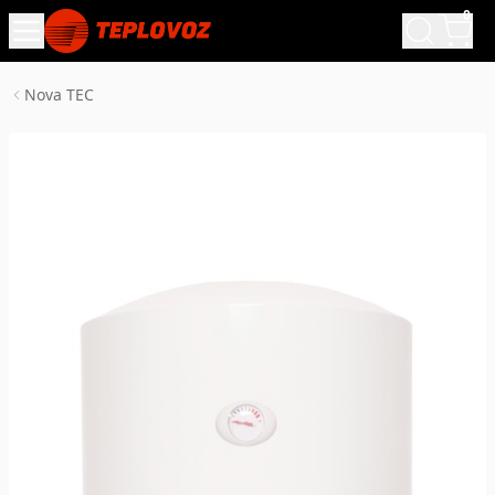
0
Nova TEC