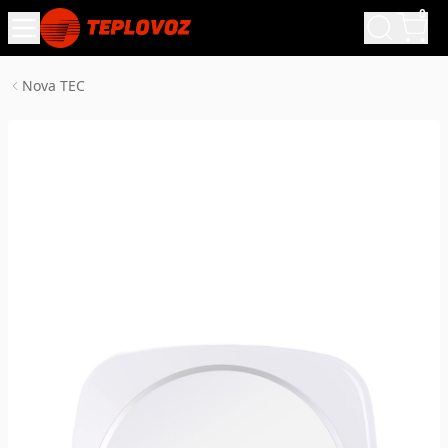
0
Nova TEC