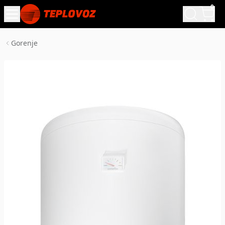
0
Gorenje