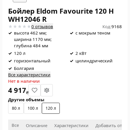
Бойлер Eldom Favourite 120 H
WH12046 R
0 отзывов
Код:
9168
✓
высота 462 мм;
✓
с мокрым теном
ширина 1170 мм;
глубина 484 мм
✓
120 л
✓
2 кВт
✓
горизонтальный
✓
цилиндрический
✓
Болгария
Все характеристики
Нет в наличии
4 917
₴
Другие объемы
80 л
100 л
120 л
Все
Описание
Характеристики
Добавить отзыв