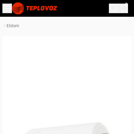
0
Eldom