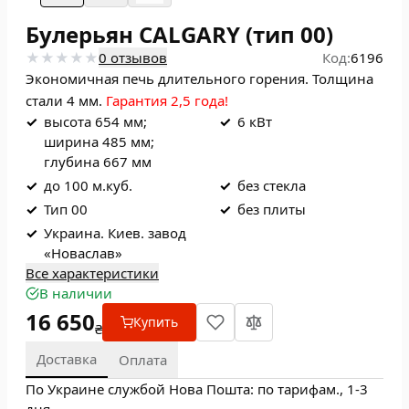
Булерьян CALGARY (тип 00)
0 отзывов
Код:
6196
Экономичная печь длительного горения. Толщина
стали 4 мм.
Гарантия 2,5 года!
✓
высота 654 мм;
✓
6 кВт
ширина 485 мм;
глубина 667 мм
✓
до 100 м.куб.
✓
без стекла
✓
Тип 00
✓
без плиты
✓
Украина. Киев. завод
«Новаслав»
Все характеристики
В наличии
16 650
Купить
₴
Доставка
Оплата
По Украине службой Нова Пошта: по тарифам., 1-3