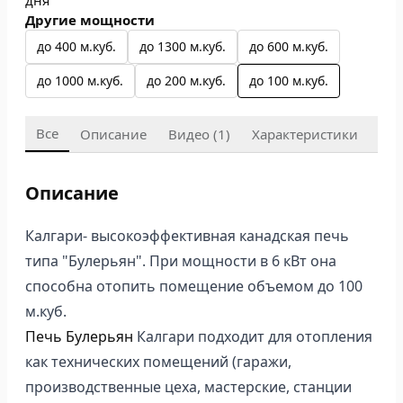
дня
Другие мощности
до 400 м.куб.
до 1300 м.куб.
до 600 м.куб.
до 1000 м.куб.
до 200 м.куб.
до 100 м.куб.
Все
Описание
Видео (1)
Характеристики
Доб
Описание
Калгари- высокоэффективная канадская печь
типа "Булерьян". При мощности в 6 кВт она
способна отопить помещение объемом до 100
м.куб.
Печь Булерьян
Калгари подходит для отопления
как технических помещений (гаражи,
производственные цеха, мастерские, станции