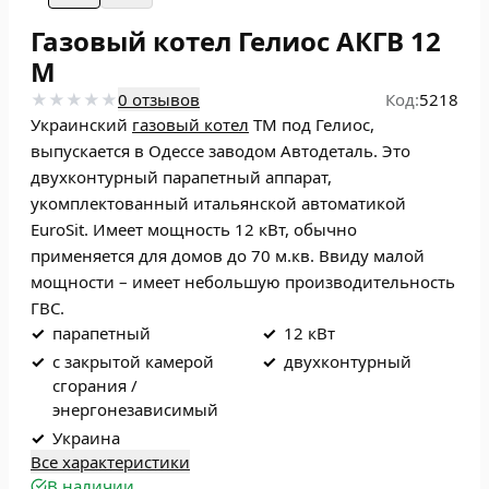
Газовый котел Гелиос АКГВ 12
М
0 отзывов
Код:
5218
Украинский
газовый котел
ТМ под Гелиос,
выпускается в Одессе заводом Автодеталь. Это
двухконтурный парапетный аппарат,
укомплектованный итальянской автоматикой
EuroSit. Имеет мощность 12 кВт, обычно
применяется для домов до 70 м.кв. Ввиду малой
мощности – имеет небольшую производительность
ГВС.
✓
парапетный
✓
12 кВт
✓
с закрытой камерой
✓
двухконтурный
сгорания /
энергонезависимый
✓
Украина
Все характеристики
В наличии