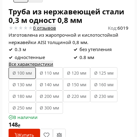
Труба из нержавеющей стали
0,3 м одност 0,8 мм
0 отзывов
Код:
6019
Изготовлена из жаропрочной и кислотостойкой
нержавейки AISI толщиной 0,8 мм.
✓
0.3 м
✓
без утепления
✓
одностенные
✓
0.8 мм
Все характеристики
Ø 100 мм
Ø 110 мм
Ø 120 мм
Ø 125 мм
Ø 130 мм
Ø 140 мм
Ø 150 мм
Ø 160 мм
Ø 180 мм
Ø 200 мм
Ø 220 мм
Ø 230 мм
Ø 250 мм
Ø 300 мм
В наличии
148
₴
Купить