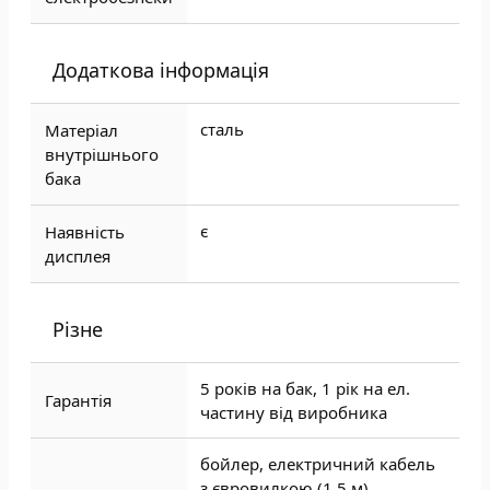
Додаткова інформація
сталь
Матеріал
внутрішнього
бака
є
Наявність
дисплея
Різне
5 років на бак, 1 рік на ел.
Гарантія
частину від виробника
бойлер, електричний кабель
з євровилкою (1,5 м),