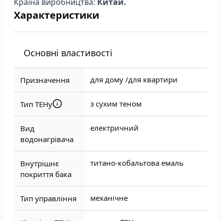
Країна виробництва:
Китай.
Характеристики
Основні властивості
для дому /
для квартири
Призначення
з сухим теном
Тип ТЕНу
електричний
Вид
водонагрівача
титано-кобальтова емаль
Внутрішнє
покриття бака
механічне
Тип управління