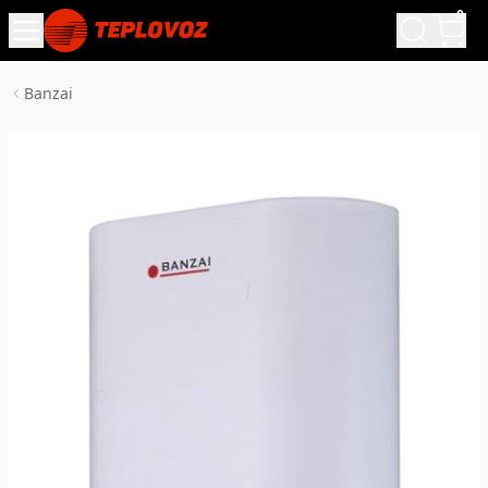
0
Banzai