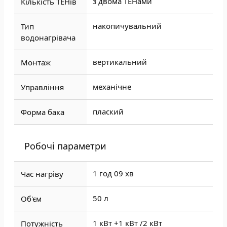
з двома ТЕНами
Кількість ТЕНів
накопичувальний
Тип
водонагрівача
вертикальний
Монтаж
механічне
Управління
плаский
Форма бака
Робочі параметри
1 год 09 хв
Час нагріву
50 л
Об'єм
1 кВт +1 кВт /
2 кВт
Потужність