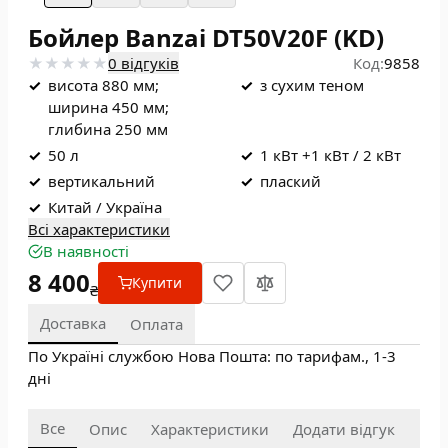
Бойлер Banzai DT50V20F (KD)
0 відгуків
Код:
9858
✓
висота 880 мм;
✓
з сухим теном
ширина 450 мм;
глибина 250 мм
✓
50 л
✓
1 кВт +1 кВт / 2 кВт
✓
вертикальний
✓
плаский
✓
Китай / Україна
Всі характеристики
В наявності
8 400
Купити
₴
Доставка
Оплата
По Україні службою Нова Пошта: по тарифам., 1-3
дні
Все
Опис
Характеристики
Додати відгук
Пит