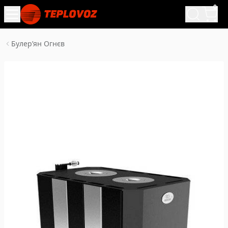
0
Булерʼян Огнєв