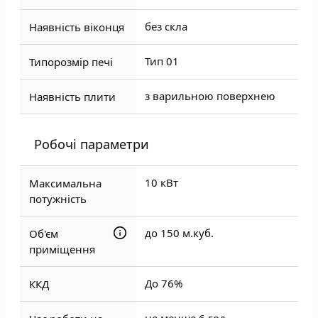
без скла
Наявність віконця
Тип 01
Типорозмір печі
з варильною поверхнею
Наявність плити
Робочі параметри
10 кВт
Максимальна
потужність
до 150 м.куб.
Об'єм
приміщення
До 76%
ККД