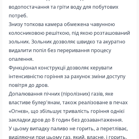
водопостачання та гріти воду для побутових
потреб.
Знизу топкова камера обмежена чавунною
колосниковою решіткою, під якою розташований
зольник. Зольник дозволяє швидко та акуратно
видалити попіл без переривання процесу
опалення.
Функціонал конструкції дозволяє керувати
інтенсивністю горіння за рахунок зміни доступу
повітря до дров.
Допалювання пічних (піролізних) газів, яке
властиве булер'янам, також реалізоване в печах
«Огнєв», що збільшує тривалість горіння однієї
закладки дров до 8 годин без дозавантаження.
У цьому випадку паливо не горить, а перетліває,
виділяючи при цьому газ, який, власне, і горить.