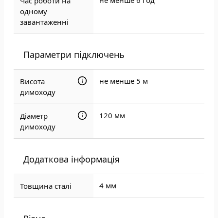
не менше 6 год
Час роботи на
одному
завантаженні
Параметри підключень
не менше 5 м
Висота
димоходу
120 мм
Діаметр
димоходу
Додаткова інформація
4 мм
Товщина сталі