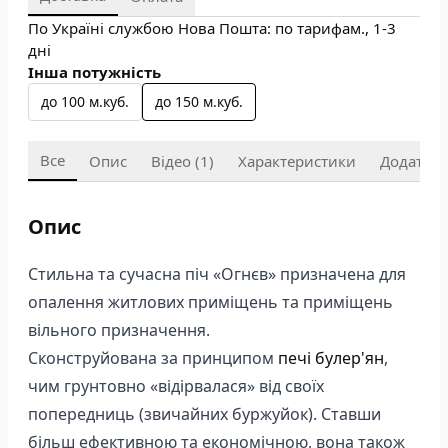
По Україні службою Нова Пошта: по тарифам., 1-3
дні
Інша потужність
до 100 м.куб.
до 150 м.куб.
Все
Опис
Відео (1)
Характеристики
Додати в
Опис
Стильна та сучасна піч «Огнєв» призначена для
опалення житлових приміщень та приміщень
вільного призначення.
Сконструйована за принципом
печі булер'ян
,
чим грунтовно «відірвалася» від своїх
попередниць (звичайних буржуйок). Ставши
більш ефективною та економічною, вона також