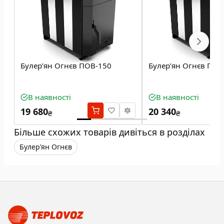
Булерʼян Огнєв ПОВ-150
Булерʼян Огнєв ПОВ
В наявності
В наявності
19 680
20 340
₴
₴
Більше схожих товарів дивіться в розділах
Булерʼян Огнєв