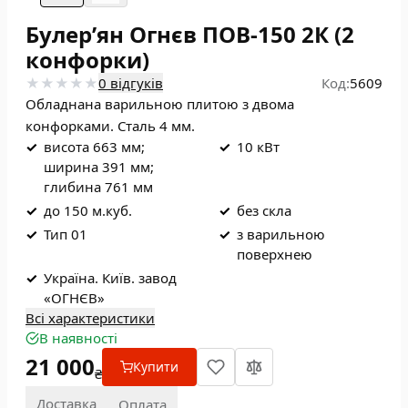
Булерʼян Огнєв ПОВ-150 2К (2
конфорки)
0 відгуків
Код:
5609
Обладнана варильною плитою з двома
конфорками. Сталь 4 мм.
✓
висота 663 мм;
✓
10 кВт
ширина 391 мм;
глибина 761 мм
✓
до 150 м.куб.
✓
без скла
✓
Тип 01
✓
з варильною
поверхнею
✓
Україна. Київ. завод
«ОГНЄВ»
Всі характеристики
В наявності
21 000
Купити
₴
Доставка
Оплата