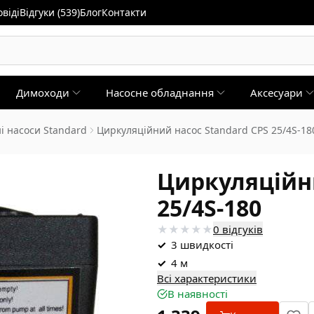
віді
Відгуки (539)
Блог
Контакти
Димоходи
Насосне обладнання
Аксесуари
і насоси Standard
Циркуляційний насос Standard CPS 25/4S-18
Циркуляційни
25/4S-180
0 відгуків
✓
3 швидкості
✓
4 м
Всі характеристики
В наявності