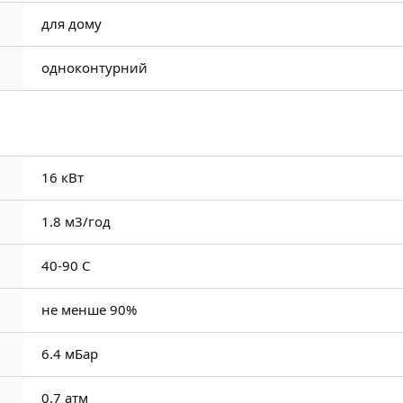
для дому
одноконтурний
16 кВт
1.8 м3/год
40-90 C
не менше 90%
6.4 мБар
0.7 атм