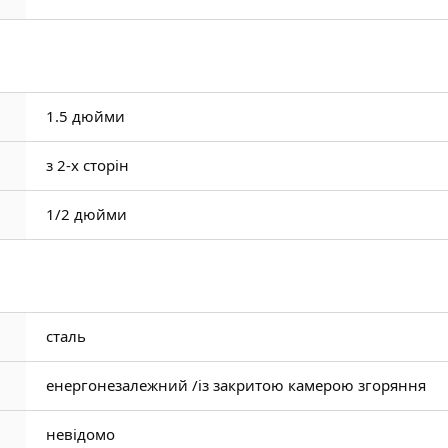
1.5 дюйми
з 2-х сторін
1/2 дюйми
сталь
енергонезалежний /
із закритою камерою згоряння
невідомо