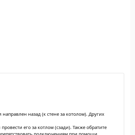
направлен назад (к стене за котолом). Других
ровести его за котлом (сзади). Также обратите
т препятствовать подключениям при помощи