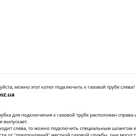
уйста, можно этот котел подключить к газовой трубе слева?
oz.ua
убка для подключения к газовой трубе расположен справа и 
е выпускает.
дходит слева, то можно подключить специальным шлангом и п
сти от "предпочтений" местной газовой службы, они могу