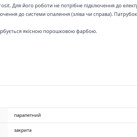
osit. Для його роботи не потрібне підключення до елек
лючення до системи опалення (зліва чи справа). Патруб
фарбується якісною порошковою фарбою.
парапетний
закрита