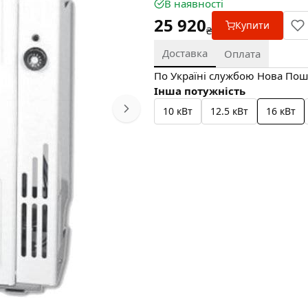
В наявності
25 920
Купити
₴
Доставка
Оплата
По Україні службою Нова Пошт
Інша потужність
10 кВт
12.5 кВт
16 кВт