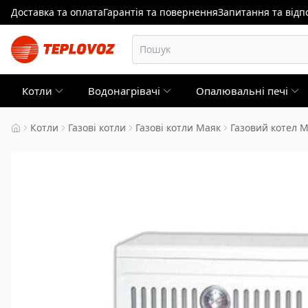
Доставка та оплата
Гарантія та повернення
Запитання та відпо
Котли
Водонагрівачі
Опалювальні печі
Котли
Газові котли
Газові котли Маяк
Газовий котел 