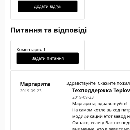
Додати відгук
Питання та відповіді
Коментарів: 1
Задати питання
Здравствуйте. Скажите,пожал
Маргарита
Техподдержка Teplov
2019-09-23
2019-09-23
Маргарита, здравствуйте!
На самом котле выход патр
модификаций этот завод н
Однако, если у Вас газ по
внимание, что в зависимо