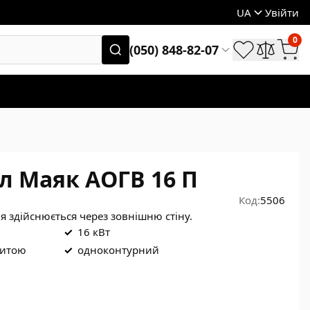
UA
Увійти
0
(050) 848-82-07
л Маяк АОГВ 16 П
Код:
5506
я здійснюється через зовнішню стіну.
✓
16 кВт
ритою
✓
одноконтурний